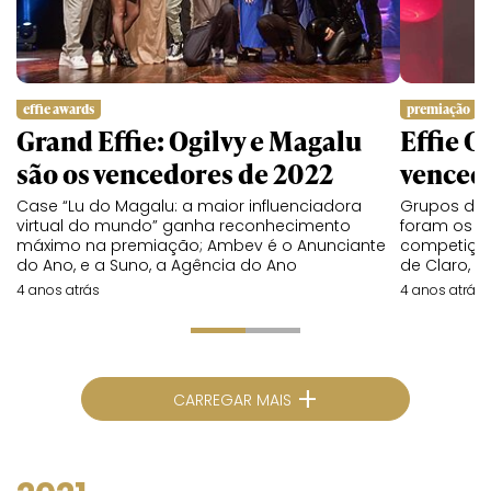
effie awards
premiação
Grand Effie: Ogilvy e Magalu
Effie C
são os vencedores de 2022
venced
Case “Lu do Magalu: a maior influenciadora
Grupos de a
virtual do mundo” ganha reconhecimento
foram os v
máximo na premiação; Ambev é o Anunciante
competição
do Ano, e a Suno, a Agência do Ano
de Claro, R
4 anos atrás
4 anos atrás
+
CARREGAR MAIS