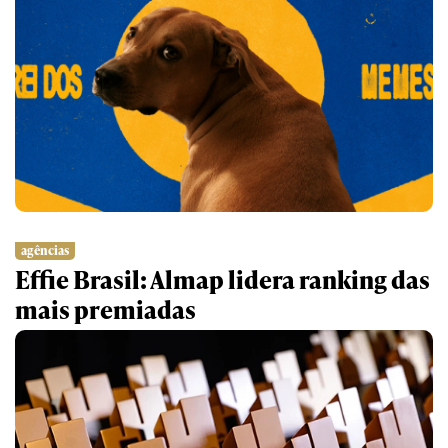
agências
p
Effie Brasil: Almap lidera ranking das
A
mais premiadas
n