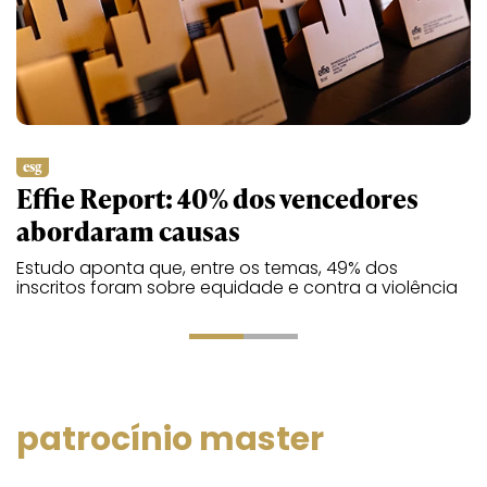
esg
p
Effie Report: 40% dos vencedores
E
abordaram causas
s
Estudo aponta que, entre os temas, 49% dos
D
inscritos foram sobre equidade e contra a violência
a
p
patrocínio master