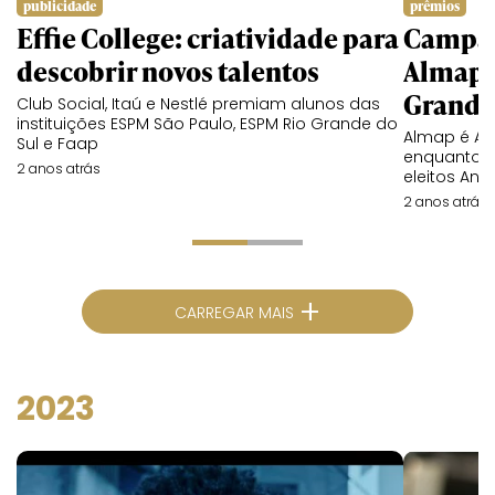
publicidade
prêmios
Effie College: criatividade para
Campan
descobrir novos talentos
Almap, 
Grand E
Club Social, Itaú e Nestlé premiam alunos das
instituições ESPM São Paulo, ESPM Rio Grande do
Almap é Agê
Sul e Faap
enquanto G
2 anos atrás
eleitos An
2 anos atrás
+
CARREGAR MAIS
2023