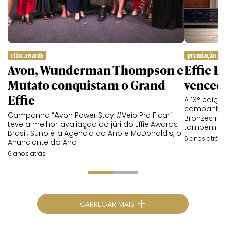
effie awards
premiação
Avon, Wunderman Thompson e
Effie B
Mutato conquistam o Grand
venced
Effie
A 13° ediçã
campanhas,
Campanha “Avon Power Stay #Veio Pra Ficar”
Bronzes no
teve a melhor avaliação do júri do Effie Awards
também será
Brasil; Suno é a Agência do Ano e McDonald’s, o
6 anos atrás
Anunciante do Ano
6 anos atrás
+
CARREGAR MAIS