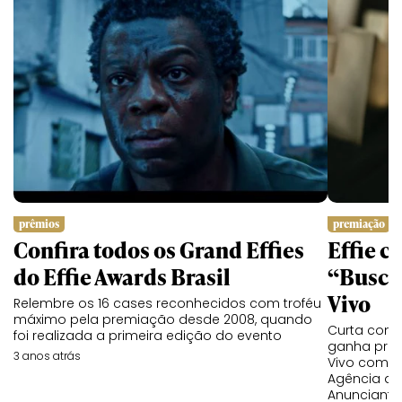
prêmios
premiação
Confira todos os Grand Effies
Effie c
do Effie Awards Brasil
“Busca
Vivo
Relembre os 16 cases reconhecidos com troféu
máximo pela premiação desde 2008, quando
Curta com 
foi realizada a primeira edição do evento
ganha princ
3 anos atrás
Vivo como 
Agência do
Anunciante