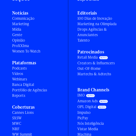
Notícias
Editoriais
Comunicação
100 Dias de Inovação
Marketing
Marketing na Olimpíada
Mídia
Drops Agências &
Gente
Anunciantes
Opinião
Talento
ProXXIma
Women To Watch
Patrocinados
Retail Media
Plataformas
Creators & Influencers
Podcasts
Out-Of-Home
Vídeos
Martechs & Adtechs
Webinars
Banca Digital
Brand Channels
Portfólio de Agências
IMO
Reports
Amazon Ads
Coberturas
OPL Digital
Cannes Lions
Impulso
SXSW
PicPay
MWC
Nós Inteligência
NRF
Vistar Media
WW Summit
Machina