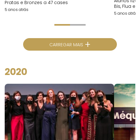
Alunos fiz
Pratas e Bronzes a 47 cases
Bis, Flua e
5 anos atrás
5 anos atrás
+
CARREGAR MAIS
2020