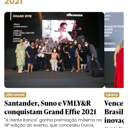
2021
effie awards
talento
Santander, Suno e VMLY&R
Vencedo
conquistam Grand Effie 2021
Brasil
inovaç
"A Gente Banca" ganha premiação máxima na
14ª edição do evento, que concedeu Ouros,