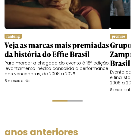
ranking
prêmios
Veja as marcas mais premiadas
Grupo 
da história do Effie Brasil
Zamp: t
Brasil
Para marcar a chegada do evento à 18ª edição,
levantamento inédito consolida a performance
Evento con
das vencedoras, de 2008 a 2025
e finalista
8 meses atrás
2008 a 202
8 meses atrá
anos anteriores