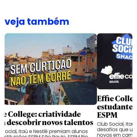
veja também
Effie Colle
estudantes 
ie College: criatividade
ESPM
ra descobrir novos talentos
Club Social, It
desafios que un
 Social, Itaú e Nestlé premiam alunos
novos em campa
instituições ESPM São Paulo, ESPM Rio