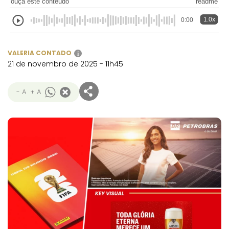
ouça este conteúdo
readme
1.0x
0:00
VALERIA CONTADO
i
21 de novembro de 2025 - 11h45
- A
+ A