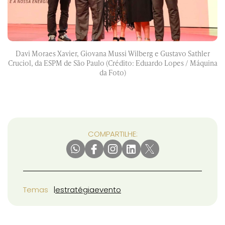
Davi Moraes Xavier, Giovana Mussi Wilberg e Gustavo Sathler
Cruciol, da ESPM de São Paulo (Crédito: Eduardo Lopes / Máquina
da Foto)
COMPARTILHE:
Temas
estratégia
evento