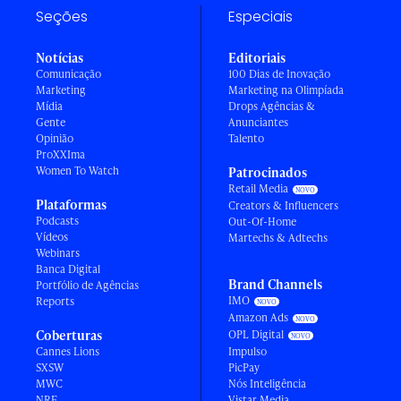
Seções
Especiais
Notícias
Editoriais
Comunicação
100 Dias de Inovação
Marketing
Marketing na Olimpíada
Mídia
Drops Agências &
Gente
Anunciantes
Opinião
Talento
ProXXIma
Women To Watch
Patrocinados
Retail Media
Plataformas
Creators & Influencers
Podcasts
Out-Of-Home
Vídeos
Martechs & Adtechs
Webinars
Banca Digital
Brand Channels
Portfólio de Agências
IMO
Reports
Amazon Ads
Coberturas
OPL Digital
Cannes Lions
Impulso
SXSW
PicPay
MWC
Nós Inteligência
NRF
Vistar Media