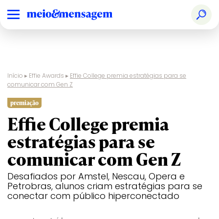
Início
▸
Effie Awards
▸
Effie College premia estratégias para se
comunicar com Gen Z
premiação
Effie College premia
estratégias para se
comunicar com Gen Z
Desafiados por Amstel, Nescau, Opera e
Petrobras, alunos criam estratégias para se
conectar com público hiperconectado