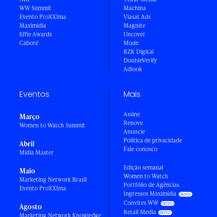
WW Summit
Machina
Evento ProXXIma
Viasat Ads
Maximídia
Magnite
Effie Awards
Uncover
Caboré
Mude
RZK Digital
DoubleVerify
Adlook
Eventos
Mais
Assine
Março
Renove
Women to Watch Summit
Anuncie
Política de privacidade
Abril
Fale conosco
Mídia Master
Edição semanal
Maio
Women to Watch
Marketing Network Brasil
Portfólio de Agências
Evento ProXXIma
Ingressos Maximídia
Convites WW
Agosto
Retail Media
Marketing Network Knowledge