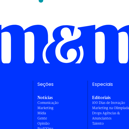
Seções
Especiais
Notícias
Editoriais
Comunicação
100 Dias de Inovação
Marketing
Marketing na Olimpíad
Mídia
Drops Agências &
Gente
Anunciantes
Opinião
Talento
ProXXIma