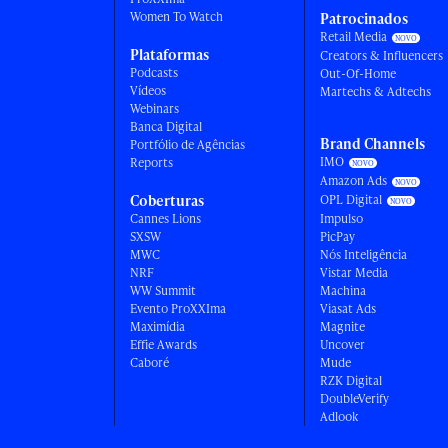
Women To Watch
Patrocinados
Retail Media
Plataformas
Creators & Influencers
Podcasts
Out-Of-Home
Vídeos
Martechs & Adtechs
Webinars
Banca Digital
Brand Channels
Portfólio de Agências
IMO
Reports
Amazon Ads
Coberturas
OPL Digital
Cannes Lions
Impulso
SXSW
PicPay
MWC
Nós Inteligência
NRF
Vistar Media
WW Summit
Machina
Evento ProXXIma
Viasat Ads
Maximídia
Magnite
Effie Awards
Uncover
Caboré
Mude
RZK Digital
DoubleVerify
Adlook