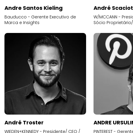
Andre Santos Kieling
André Scacio
Bauducco - Gerente Executivo de
W/MCCANN - Presid
Marca e Insights
Sócio Proprietário
André Troster
ANDRE URSUL
WIEDEN+KENNEDY - Presidente/ CEO /
PINTEREST - Gerent