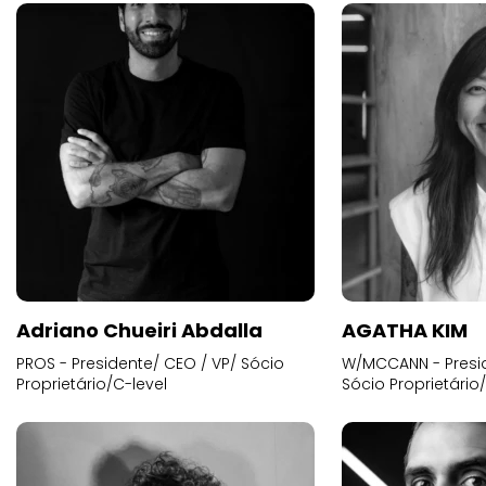
Adriano Chueiri Abdalla
AGATHA KIM
PROS - Presidente/ CEO / VP/ Sócio
W/MCCANN - Presid
Proprietário/C-level
Sócio Proprietário