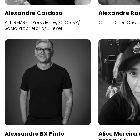
Alexandre Cardoso
Alexandre Ra
ALTERMARK - Presidente/ CEO / VP/
CHEIL - Chief Creat
Sócio Proprietário/C-level
Alexsandro BX Pinto
Alice Moreira