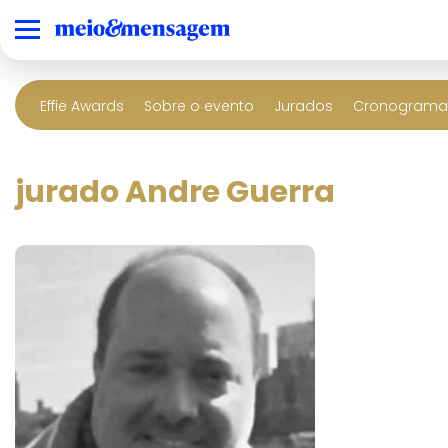
Effie Awards
Sobre o evento
Jurados
Cronograma 
jurado Andre Guerra