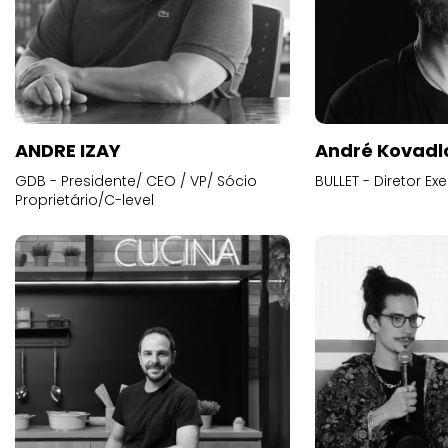
ANDRE IZAY
André Kovadl
GDB - Presidente/ CEO / VP/ Sócio
BULLET - Diretor E
Proprietário/C-level