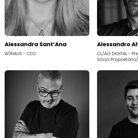
Alessandra Sant’Ana
Alessandro Al
W3HAUS - CEO
CL/AG DIGITAL - Pr
Sócio Proprietário