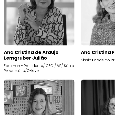
Ana Cristina de Araujo
Ana Cristina F
Lemgruber Julião
Nissin Foods do Br
Edelman - Presidente/ CEO / VP/ Sócio
Proprietário/C-level