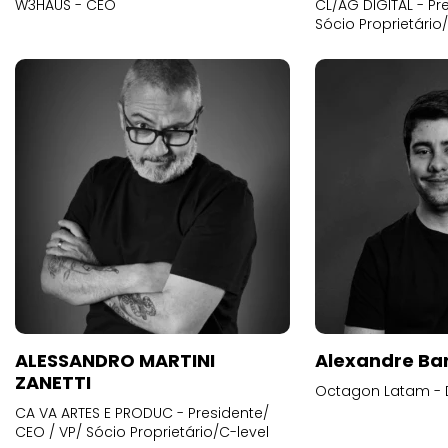
W3HAUS - CEO
CL/AG DIGITAL - Pr
Sócio Proprietário
ALESSANDRO MARTINI
Alexandre Ba
ZANETTI
Octagon Latam - D
CA VA ARTES E PRODUC - Presidente/
CEO / VP/ Sócio Proprietário/C-level