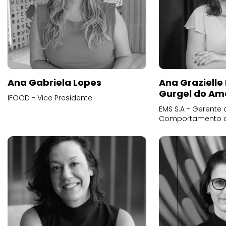
Ana Gabriela Lopes
Ana Grazielle
Gurgel do Am
IFOOD - Vice Presidente
EMS S.A - Gerente 
Comportamento 