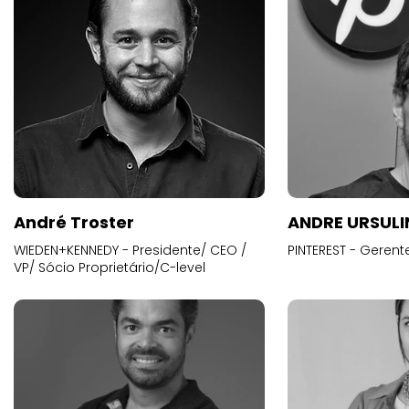
André Troster
ANDRE URSUL
WIEDEN+KENNEDY - Presidente/ CEO /
PINTEREST - Gerent
VP/ Sócio Proprietário/C-level