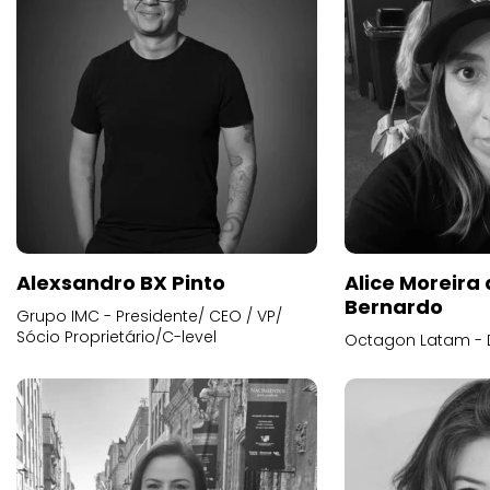
Alexsandro BX Pinto
Alice Moreira
Bernardo
Grupo IMC - Presidente/ CEO / VP/
Sócio Proprietário/C-level
Octagon Latam - D