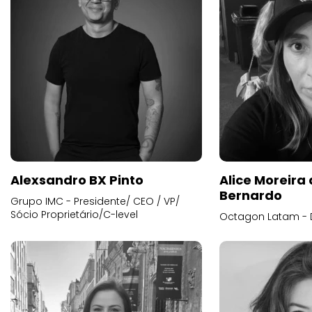
Alexsandro BX Pinto
Alice Moreira
Bernardo
Grupo IMC - Presidente/ CEO / VP/
Sócio Proprietário/C-level
Octagon Latam - D