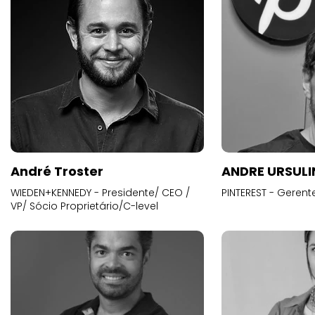
André Troster
ANDRE URSUL
WIEDEN+KENNEDY - Presidente/ CEO /
PINTEREST - Gerent
VP/ Sócio Proprietário/C-level