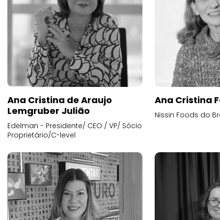
Ana Cristina de Araujo
Ana Cristina F
Lemgruber Julião
Nissin Foods do Br
Edelman - Presidente/ CEO / VP/ Sócio
Proprietário/C-level