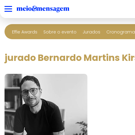
Effie Awards
Sobre o evento
Jurados
Cronograma 
jurado Bernardo Martins Ki