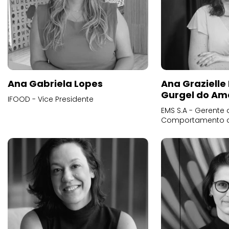
Ana Gabriela Lopes
Ana Grazielle
Gurgel do Am
IFOOD - Vice Presidente
EMS S.A - Gerente 
Comportamento 