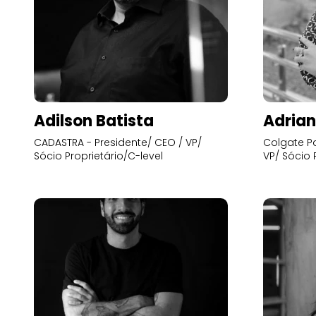
Adilson Batista
Adrian
CADASTRA - Presidente/ CEO / VP/
Colgate Pa
Sócio Proprietário/C-level
VP/ Sócio 