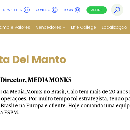
NEWSLETTER
CONTATO
LOGIN
ASSINE
ama e Valores
Vencedores
Effie College
Localização
ta Del Manto
 Director, MEDIA MONKS
al da Media.Monks no Brasil, Caio tem mais de 20 anos
 operações. Por muito tempo foi estrategista, tendo p
 Brasil e na Europa e cliente. Hoje comanda uma equip
la ESPM.