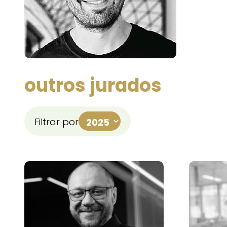
outros jurados
Filtrar por