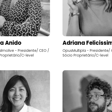
a Anido
Adriana Felicissi
lmolive - Presidente/ CEO /
OpusMultipla - Presidente/ 
Proprietário/C-level
Sócio Proprietário/C-level