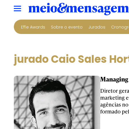
Effie Awards
Sobre o evento
Jurados
Cronogr
jurado Caio Sales Hor
Managing
Diretor ger
marketing e
agências no
formado pe