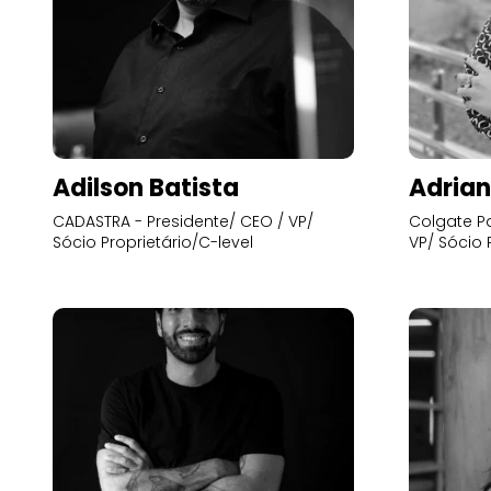
Adilson Batista
Adrian
CADASTRA - Presidente/ CEO / VP/
Colgate Pa
Sócio Proprietário/C-level
VP/ Sócio 