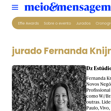
Effie Awards
Sobre o evento
Jurados
Cronogr
jurado Fernanda Knij
Dz Estúdi
Fernanda Kn
Novos Negó
Profissiona
como W//Bra
outras. Lid
Paulo, Vivo