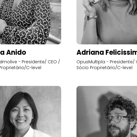
a Anido
Adriana Felicissi
lmolive - Presidente/ CEO /
OpusMultipla - Presidente/ 
Proprietário/C-level
Sócio Proprietário/C-level