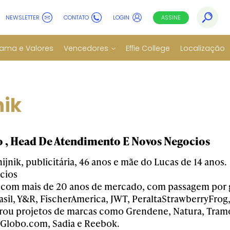
NEWSLETTER
CONTATO
LOGIN
ASSINE
ama e Valores
Vencedores
Effie College
Localização
nik
o , Head De Atendimento E Novos Negocios
ijnik, publicitária, 46 anos e mãe do Lucas de 14 ano
cios
l com mais de 20 anos de mercado, com passagem por 
sil, Y&R, FischerAmerica, JWT, PeraltaStrawberryFrog
erou projetos de marcas como Grendene, Natura, Tramo
, Globo.com, Sadia e Reebok.