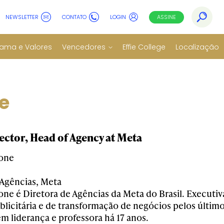
NEWSLETTER
CONTATO
LOGIN
ASSINE
ama e Valores
Vencedores
Effie College
Localização
e
ector, Head of Agency at Meta
vone
 Agências, Meta
ne é Diretora de Agências da Meta do Brasil. Executiva
blicitária e de transformação de negócios pelos último
m liderança e professora há 17 anos.