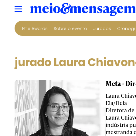
Effie Awards
Sobre o evento
Jurados
Cronogr
jurado Laura Chiavon
Meta - Dir
Laura Chia
Ela/Dela
Diretora de
Laura Chiavo
indústria pu
mestranda e