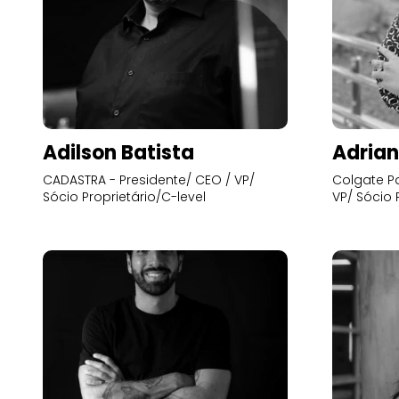
Adilson Batista
Adrian
CADASTRA - Presidente/ CEO / VP/
Colgate Pa
Sócio Proprietário/C-level
VP/ Sócio 