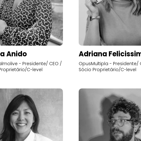
a Anido
Adriana Felicissi
lmolive - Presidente/ CEO /
OpusMultipla - Presidente/ 
Proprietário/C-level
Sócio Proprietário/C-level