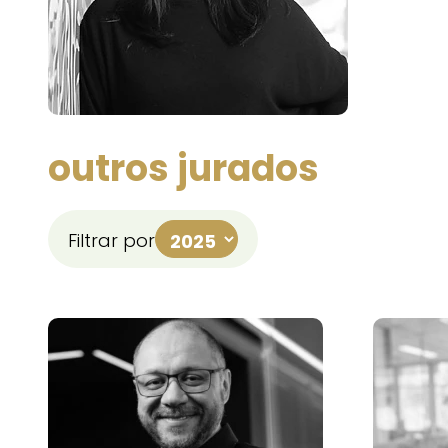
outros jurados
Filtrar por