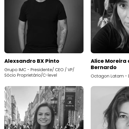
Alexsandro BX Pinto
Alice Moreira
Bernardo
Grupo IMC - Presidente/ CEO / VP/
Sócio Proprietário/C-level
Octagon Latam - D