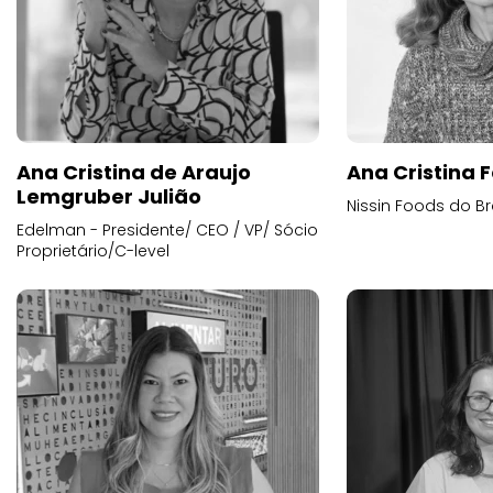
Ana Cristina de Araujo
Ana Cristina F
Lemgruber Julião
Nissin Foods do Br
Edelman - Presidente/ CEO / VP/ Sócio
Proprietário/C-level