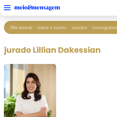
Effie Awards
Sobre o evento
Jurados
Cronograma 
jurado Lillian Dakessian