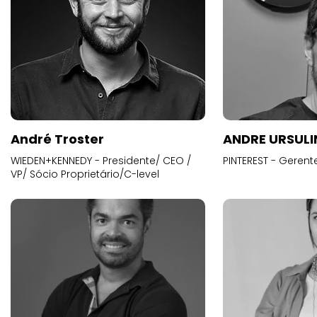
André Troster
ANDRE URSUL
WIEDEN+KENNEDY - Presidente/ CEO /
PINTEREST - Gerent
VP/ Sócio Proprietário/C-level