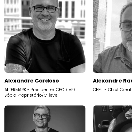
Alexandre Cardoso
Alexandre Ra
ALTERMARK - Presidente/ CEO / VP/
CHEIL - Chief Creat
Sócio Proprietário/C-level