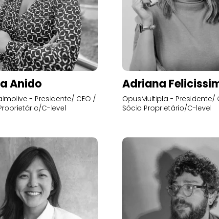
a Anido
Adriana Felicissi
lmolive - Presidente/ CEO /
OpusMultipla - Presidente/ 
Proprietário/C-level
Sócio Proprietário/C-level