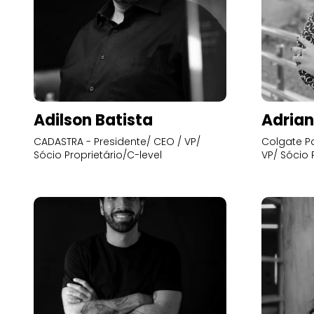
Adilson Batista
Adrian
CADASTRA - Presidente/ CEO / VP/
Colgate Pa
Sócio Proprietário/C-level
VP/ Sócio 