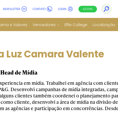
NEWSLETTER
CONTATO
LOGIN
ASSINE
ama e Valores
Vencedores
Effie College
Localização
da Luz Camara Valente
Head de Mídia
experiencia em mídia. Trabalhei em agência com client
 P&G. Desenvolvi campanhas de mídia integradas, campa
a alguns clientes também coordenei o planejamento para
 como cliente, desenvolvi a área de mídia na divisão 
om as agências e participação em concorrências. Desde