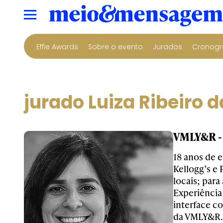
Effie Awards
Sobre o evento
Jurados
Cronogr
jurado Luiza Ribeiro 
VMLY&R - 
18 anos de 
Kellogg’s e
locais; par
Experiência
interface c
da VMLY&R.