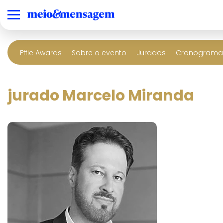
Effie Awards
Sobre o evento
Jurados
Cronograma 
jurado Marcelo Miranda