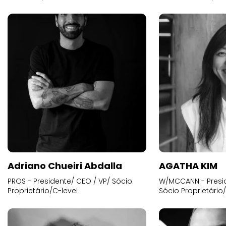
Adriano Chueiri Abdalla
AGATHA KIM
PROS - Presidente/ CEO / VP/ Sócio
W/MCCANN - Presid
Proprietário/C-level
Sócio Proprietário