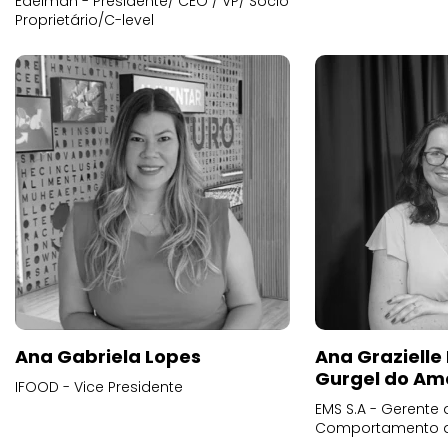
Edelman - Presidente/ CEO / VP/ Sócio
Proprietário/C-level
Ana Gabriela Lopes
Ana Grazielle
Gurgel do Am
IFOOD - Vice Presidente
EMS S.A - Gerente 
Comportamento 