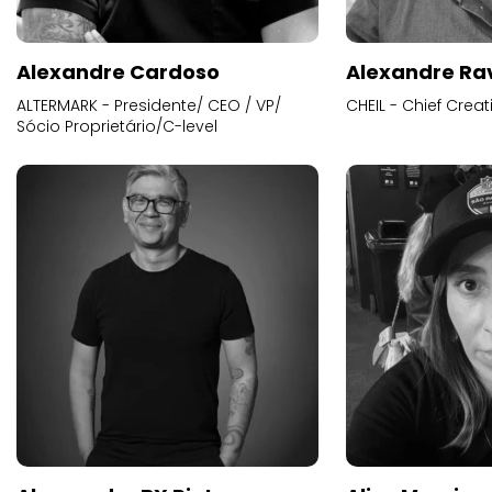
Alexandre Cardoso
Alexandre Ra
ALTERMARK - Presidente/ CEO / VP/
CHEIL - Chief Creat
Sócio Proprietário/C-level