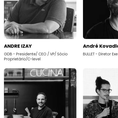
ANDRE IZAY
André Kovadl
GDB - Presidente/ CEO / VP/ Sócio
BULLET - Diretor E
Proprietário/C-level