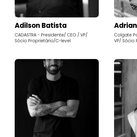
Adilson Batista
Adrian
CADASTRA - Presidente/ CEO / VP/
Colgate Pa
Sócio Proprietário/C-level
VP/ Sócio 