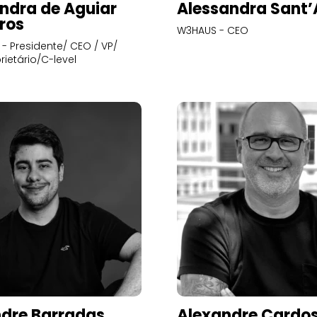
ndra de Aguiar
Alessandra Sant
ros
W3HAUS - CEO
- Presidente/ CEO / VP/
rietário/C-level
dre Barradas
Alexandre Cardo