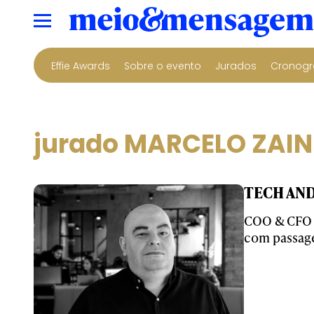
Effie Awards
Sobre o evento
Jurados
Cronogr
jurado MARCELO ZAIN
TECH AND 
COO & CFO –
com passage