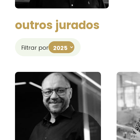
outros jurados
Filtrar por