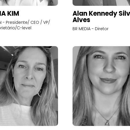
A KIM
Alan Kennedy Sil
Alves
- Presidente/ CEO / VP/
rietário/C-level
BR MEDIA - Diretor