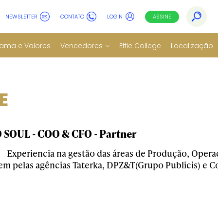
NEWSLETTER
CONTATO
LOGIN
ASSINE
ama e Valores
Vencedores
Effie College
Localização
E
SOUL - COO & CFO - Partner
 Experiencia na gestão das áreas de Produção, Opera
m pelas agências Taterka, DPZ&T(Grupo Publicis) e