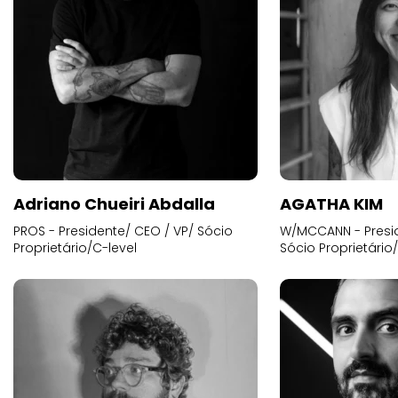
Adriano Chueiri Abdalla
AGATHA KIM
PROS - Presidente/ CEO / VP/ Sócio
W/MCCANN - Presid
Proprietário/C-level
Sócio Proprietário