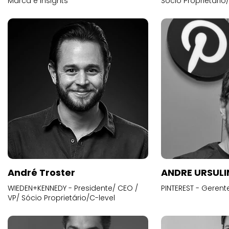
Marca e Insights
Sócio Proprietário
André Troster
ANDRE URSUL
WIEDEN+KENNEDY - Presidente/ CEO /
PINTEREST - Gerent
VP/ Sócio Proprietário/C-level