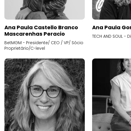
Ana Paula Castello Branco
Ana Paula Go
Mascarenhas Peracio
TECH AND SOUL - D
BetMGM - Presidente/ CEO / VP/ Sócio
Proprietário/C-level