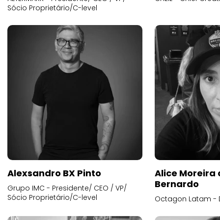
Sócio Proprietário/C-level
Alexsandro BX Pinto
Alice Moreira
Bernardo
Grupo IMC - Presidente/ CEO / VP/
Sócio Proprietário/C-level
Octagon Latam - D