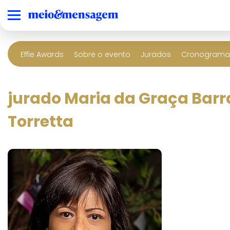
Effie Awards
Sobre o evento
Jurados
Cronograma 
jurado Maria da Graça Bar
Torretta