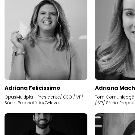
Adriana Felicissimo
Adriana Mac
OpusMultipla - Presidente/ CEO / VP/
Tom Comunicação 
Sócio Proprietário/C-level
/ VP/ Sócio Proprie