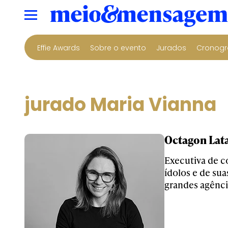
Effie Awards
Sobre o evento
Jurados
Cronogr
jurado Maria Vianna
Octagon Lata
Executiva de c
ídolos e de sua
grandes agênci