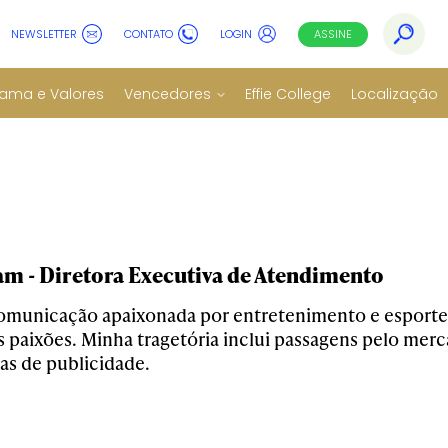
NEWSLETTER
CONTATO
LOGIN
ASSINE
ama e Valores
Vencedores
Effie College
Localização
m - Diretora Executiva de Atendimento
omunicação apaixonada por entretenimento e esporte
s paixões. Minha tragetória inclui passagens pelo merc
as de publicidade.