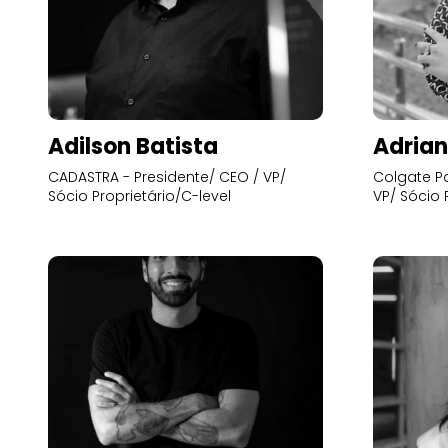
Adilson Batista
Adrian
CADASTRA - Presidente/ CEO / VP/
Colgate Pa
Sócio Proprietário/C-level
VP/ Sócio 