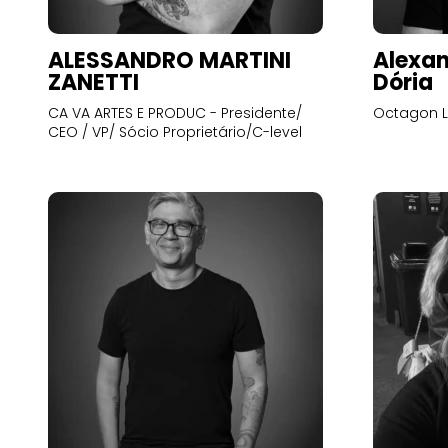
ALESSANDRO MARTINI
Alexan
ZANETTI
Dória
CA VA ARTES E PRODUC - Presidente/
Octagon L
CEO / VP/ Sócio Proprietário/C-level