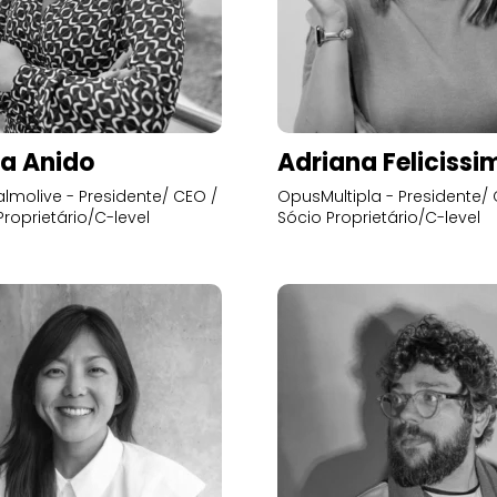
a Anido
Adriana Felicissi
lmolive - Presidente/ CEO /
OpusMultipla - Presidente/ 
Proprietário/C-level
Sócio Proprietário/C-level