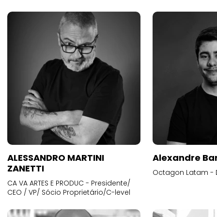
ALESSANDRO MARTINI
Alexandre Ba
ZANETTI
Octagon Latam - D
CA VA ARTES E PRODUC - Presidente/
CEO / VP/ Sócio Proprietário/C-level