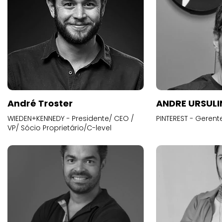
André Troster
ANDRE URSUL
WIEDEN+KENNEDY - Presidente/ CEO /
PINTEREST - Gerent
VP/ Sócio Proprietário/C-level