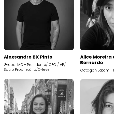
Alexsandro BX Pinto
Alice Moreira
Bernardo
Grupo IMC - Presidente/ CEO / VP/
Sócio Proprietário/C-level
Octagon Latam - D