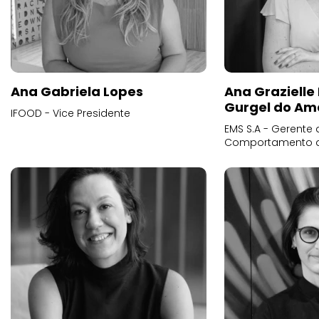
Ana Gabriela Lopes
Ana Grazielle
Gurgel do Am
IFOOD - Vice Presidente
EMS S.A - Gerente 
Comportamento 