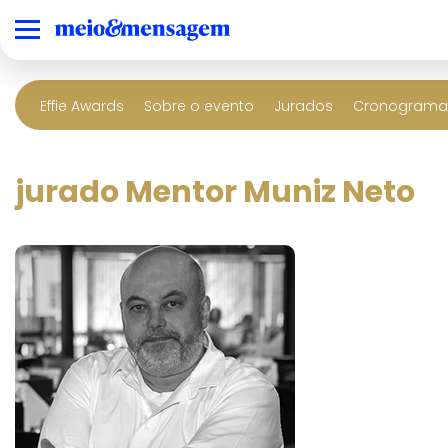
Effie Awards
Sobre o evento
Jurados
Cronograma 
jurado Mentor Muniz Neto