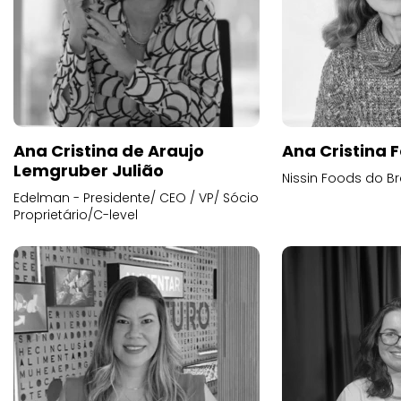
Ana Cristina de Araujo
Ana Cristina F
Lemgruber Julião
Nissin Foods do Br
Edelman - Presidente/ CEO / VP/ Sócio
Proprietário/C-level