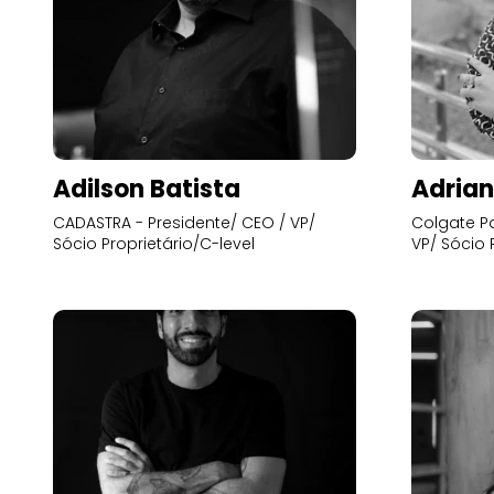
Adilson Batista
Adrian
CADASTRA - Presidente/ CEO / VP/
Colgate Pa
Sócio Proprietário/C-level
VP/ Sócio 