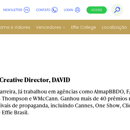
NEWSLETTER
CONTATO
LOGIN
ASSINE
ama e Valores
Vencedores
Effie College
Localização
 Creative Director, DAVID
carreira, Já trabalhou em agências como AlmapBBDO, F/
Thompson e WMcCann. Ganhou mais de 40 prêmios nac
tivais de propaganda, incluindo Cannes, One Show, Cli
 Effie Brasil.