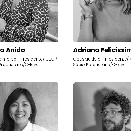
a Anido
Adriana Felicissi
lmolive - Presidente/ CEO /
OpusMultipla - Presidente/ 
Proprietário/C-level
Sócio Proprietário/C-level