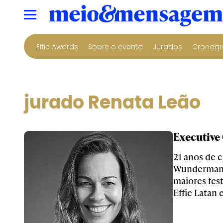
Effie Awards
Sobre o evento
Jurados
Cronogr
jurado Renata Leão
Executive
21 anos de 
Wunderman 
maiores fes
Effie Latan e