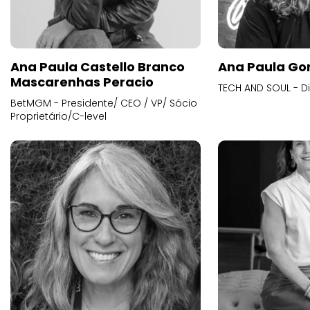
Ana Paula Castello Branco
Ana Paula Go
Mascarenhas Peracio
TECH AND SOUL - D
BetMGM - Presidente/ CEO / VP/ Sócio
Proprietário/C-level