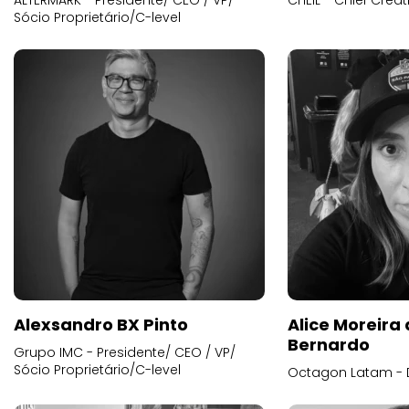
ALTERMARK - Presidente/ CEO / VP/
CHEIL - Chief Creat
Sócio Proprietário/C-level
Alexsandro BX Pinto
Alice Moreira
Bernardo
Grupo IMC - Presidente/ CEO / VP/
Sócio Proprietário/C-level
Octagon Latam - D