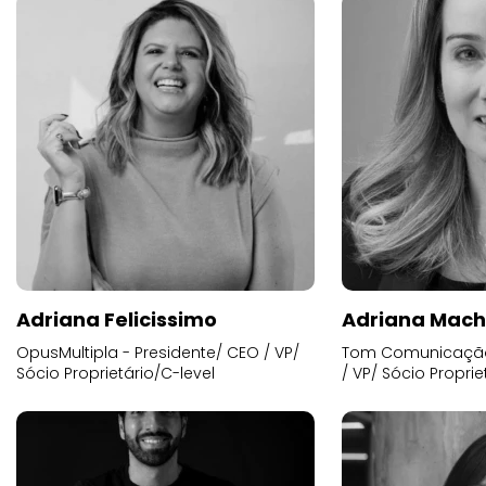
Adriana Felicissimo
Adriana Mac
OpusMultipla - Presidente/ CEO / VP/
Tom Comunicação 
Sócio Proprietário/C-level
/ VP/ Sócio Proprie