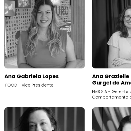
Ana Gabriela Lopes
Ana Grazielle
Gurgel do Am
IFOOD - Vice Presidente
EMS S.A - Gerente 
Comportamento 