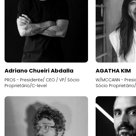
Adriano Chueiri Abdalla
AGATHA KIM
PROS - Presidente/ CEO / VP/ Sócio
W/MCCANN - Presid
Proprietário/C-level
Sócio Proprietário