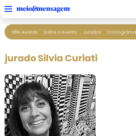
Effie Awards
Sobre o evento
Jurados
Cronograma 
jurado Silvia Curiati