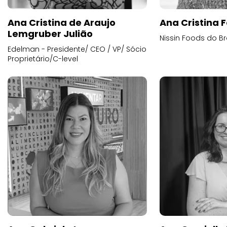
Ana Cristina de Araujo
Ana Cristina F
Lemgruber Julião
Nissin Foods do Br
Edelman - Presidente/ CEO / VP/ Sócio
Proprietário/C-level