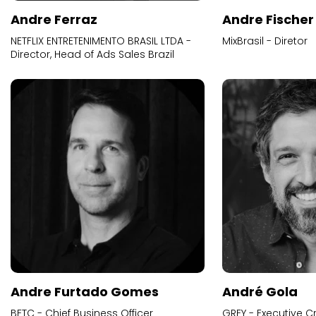
Andre Ferraz
Andre Fischer
NETFLIX ENTRETENIMENTO BRASIL LTDA -
MixBrasil - Diretor
Director, Head of Ads Sales Brazil
Andre Furtado Gomes
André Gola
BETC - Chief Business Officer
GREY - Executive Cr