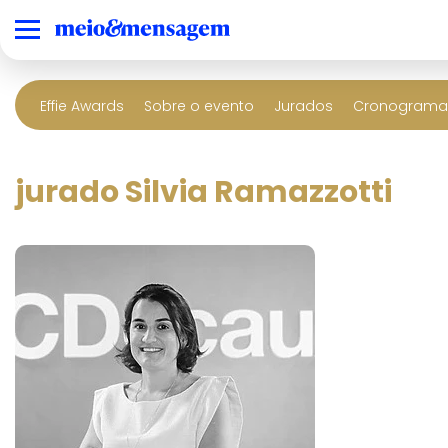
Effie Awards
Sobre o evento
Jurados
Cronograma 
jurado Silvia Ramazzotti