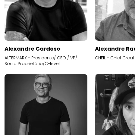
Alexandre Cardoso
Alexandre Ra
ALTERMARK - Presidente/ CEO / VP/
CHEIL - Chief Creat
Sócio Proprietário/C-level