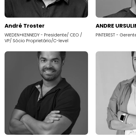
André Troster
ANDRE URSUL
WIEDEN+KENNEDY - Presidente/ CEO /
PINTEREST - Gerent
VP/ Sócio Proprietário/C-level