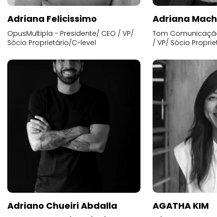
Adriana Felicissimo
Adriana Mac
OpusMultipla - Presidente/ CEO / VP/
Tom Comunicação 
Sócio Proprietário/C-level
/ VP/ Sócio Proprie
Adriano Chueiri Abdalla
AGATHA KIM