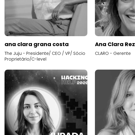
ana clara grana costa
Ana Clara Re
The Juju - Presidente/ CEO / VP/ Sócio
CLARO - Gerente
Proprietário/C-level