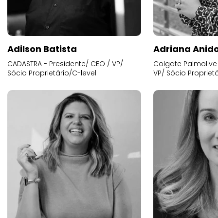
Adilson Batista
Adriana Anid
CADASTRA - Presidente/ CEO / VP/
Colgate Palmolive 
Sócio Proprietário/C-level
VP/ Sócio Proprietá