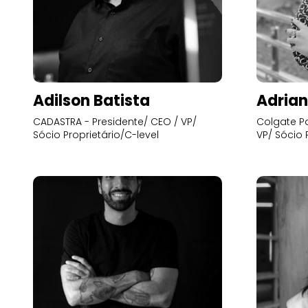
Adilson Batista
Adrian
CADASTRA - Presidente/ CEO / VP/
Colgate Pa
Sócio Proprietário/C-level
VP/ Sócio 