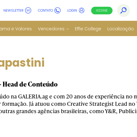
NEWSLETTER
CONTATO
LOGIN
ASSINE
ama e Valores
Vencedores
Effie College
Localização
apastini
- Head de Conteúdo
do na GALERIA.ag e com 20 anos de experiência no m
or formação. Já atuou como Creative Strategist Lead 
utras grandes agências brasileiras, como Y&R, Publici