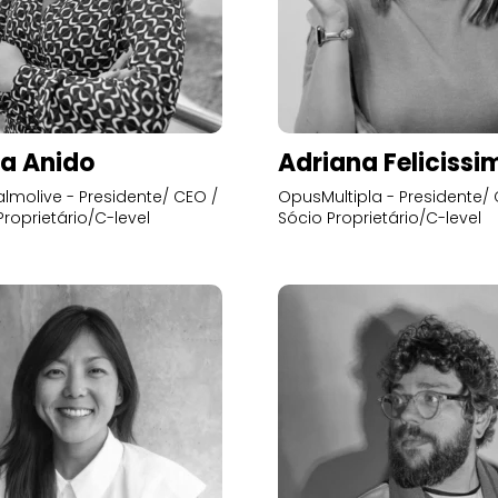
a Anido
Adriana Felicissi
lmolive - Presidente/ CEO /
OpusMultipla - Presidente/ 
Proprietário/C-level
Sócio Proprietário/C-level