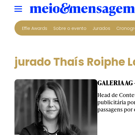
Effie Awards
Sobre o evento
Jurados
Cronogr
jurado Thaís Roiphe L
GALERIA AG 
Head de Conteú
publicitária p
passagens por o