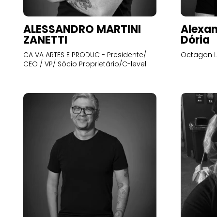
ALESSANDRO MARTINI
Alexan
ZANETTI
Dória
CA VA ARTES E PRODUC - Presidente/
Octagon L
CEO / VP/ Sócio Proprietário/C-level