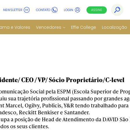
NEWSLETTER
CONTATO
LOGIN
ASSINE
ama e Valores
Vencedores
Effie College
Localização
idente/ CEO / VP/ Sócio Proprietário/C-level
municação Social pela ESPM (Escola Superior de Prop
uiu sua trajetória profissional passando por grandes a
 Marcel, Ogilvy, Publicis, Y&R tendo trabalhado para 
adesco, Reckitt Benkiser e Santander.
upa a posição de Head de Atendimento da DAVID São 
dos os seus clientes.