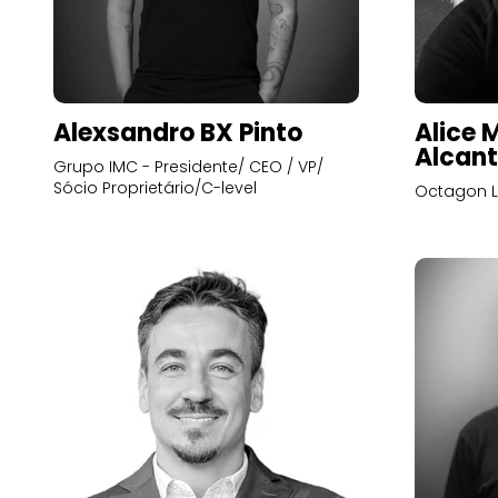
Alexsandro BX Pinto
Alice 
Alcant
Grupo IMC - Presidente/ CEO / VP/
Sócio Proprietário/C-level
Octagon L