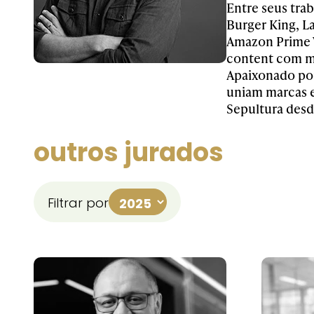
Entre seus tra
Burger King, L
Amazon Prime V
content com mú
Apaixonado por
uniam marcas e
Sepultura desd
outros jurados
Filtrar por