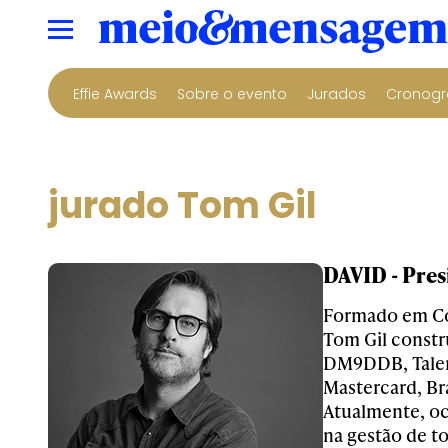
Effie Awards
Sobre o evento
Jurados
Cronogr
jurado Tom Gil
DAVID - Pres
Formado em Co
Tom Gil constr
DM9DDB, Talent
Mastercard, Br
Atualmente, oc
na gestão de to