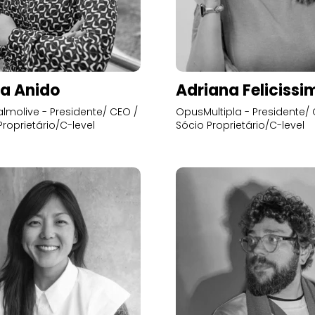
a Anido
Adriana Felicissi
lmolive - Presidente/ CEO /
OpusMultipla - Presidente/ 
Proprietário/C-level
Sócio Proprietário/C-level