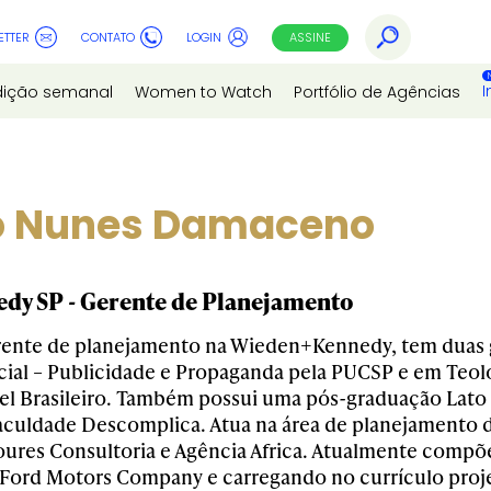
ETTER
CONTATO
LOGIN
ASSINE
I
dição semanal
Women to Watch
Portfólio de Agências
io Nunes Damaceno
y SP - Gerente de Planejamento
rente de planejamento na Wieden+Kennedy, tem duas 
al – Publicidade e Propaganda pela PUCSP e em Teol
el Brasileiro. Também possui uma pós-graduação Lat
aculdade Descomplica. Atua na área de planejamento 
oures Consultoria e Agência Africa. Atualmente compõe
Ford Motors Company e carregando no currículo proj