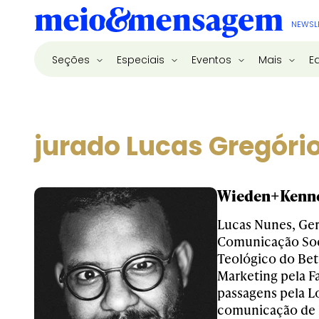
NEWSL
Seções
Especiais
Eventos
Mais
E
jurado Lucas Gregór
Wieden+Kenned
Lucas Nunes, Ge
Comunicação Soci
Teológico do Bet
Marketing pela F
passagens pela L
comunicação de 