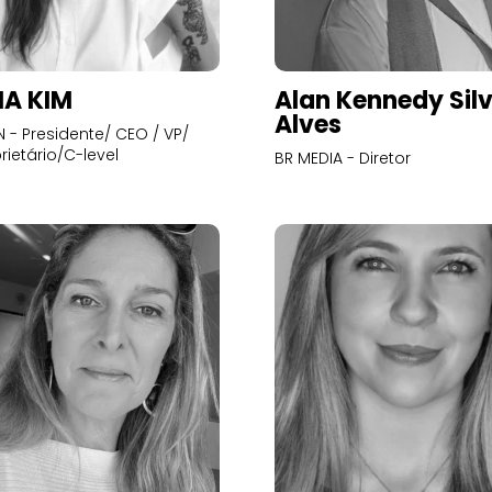
A KIM
Alan Kennedy Sil
Alves
- Presidente/ CEO / VP/
rietário/C-level
BR MEDIA - Diretor