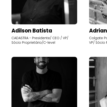
Adilson Batista
Adrian
CADASTRA - Presidente/ CEO / VP/
Colgate Pa
Sócio Proprietário/C-level
VP/ Sócio 