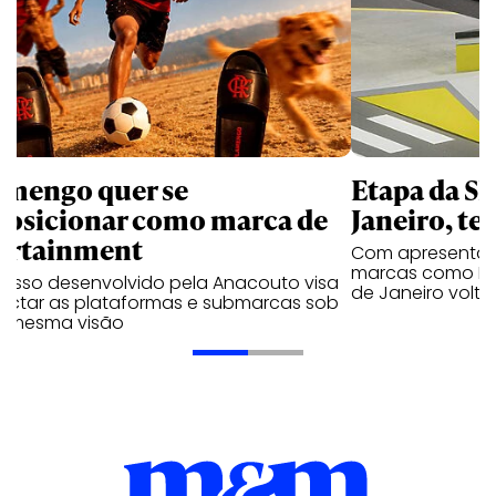
amengo quer se
Etapa da SL
posicionar como marca de
Janeiro, te
ortainment
Com apresentaçã
marcas como Hei
cesso desenvolvido pela Anacouto visa
de Janeiro volta
ectar as plataformas e submarcas sob
 mesma visão