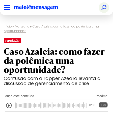
Início
▸
Marketing
▸
Caso Azaleia: como fazer da polêmica uma
oportunidade?
reputação
Caso Azaleia: como fazer
da polêmica uma
oportunidade?
Confusão com a rapper Azealia levanta a
discussão de gerenciamento de crise
ouça este conteúdo
readme
1.0x
0:00