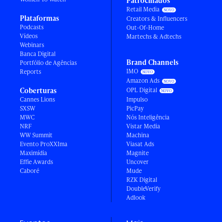
Patrocinados
Retail Media
Plataformas
Creators & Influencers
Podcasts
Out-Of-Home
Vídeos
Martechs & Adtechs
Webinars
Banca Digital
Brand Channels
Portfólio de Agências
IMO
Reports
Amazon Ads
Coberturas
OPL Digital
Cannes Lions
Impulso
SXSW
PicPay
MWC
Nós Inteligência
NRF
Vistar Media
WW Summit
Machina
Evento ProXXIma
Viasat Ads
Maximídia
Magnite
Effie Awards
Uncover
Caboré
Mude
RZK Digital
DoubleVerify
Adlook