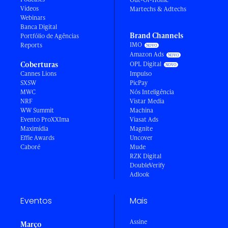
Vídeos
Martechs & Adtechs
Webinars
Banca Digital
Brand Channels
Portfólio de Agências
IMO
Reports
Amazon Ads
Coberturas
OPL Digital
Cannes Lions
Impulso
SXSW
PicPay
MWC
Nós Inteligência
NRF
Vistar Media
WW Summit
Machina
Evento ProXXIma
Viasat Ads
Maximídia
Magnite
Effie Awards
Uncover
Caboré
Mude
RZK Digital
DoubleVerify
Adlook
Eventos
Mais
Assine
Março