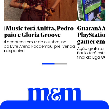
li Music terá Anitta, Pedro
Guaraná An
mpaio e Gloria Groove
PlayStatio
gamer em 
ival acontece em 17 de outubro, no
cado Livre Arena Pacaembu; pré-venda
Ação gratuita n
stá disponível
Paulo terá estaç
final da Liga Gu