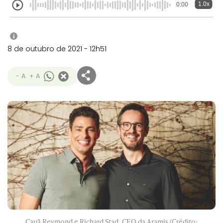
1.0x
0:00
i
8 de outubro de 2021 - 12h51
- A
+ A
Cauã Reymond e Richard Stad, CEO da Aramis (Crédito: