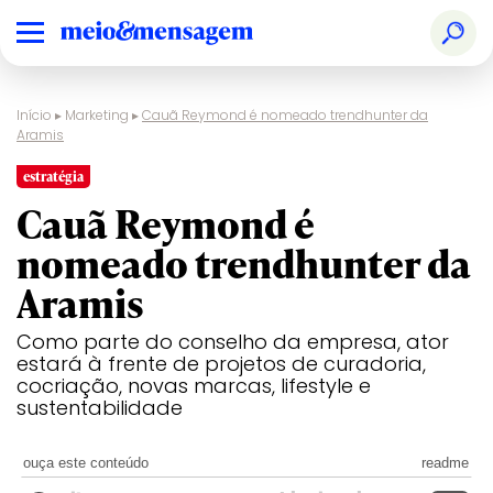
Início
▸
Marketing
▸
Cauã Reymond é nomeado trendhunter da
Aramis
estratégia
Cauã Reymond é
nomeado trendhunter da
Aramis
Como parte do conselho da empresa, ator
estará à frente de projetos de curadoria,
cocriação, novas marcas, lifestyle e
sustentabilidade
ouça este conteúdo
readme