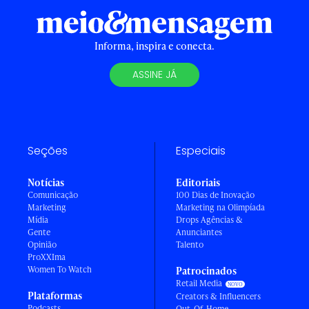
Informa, inspira e conecta.
ASSINE JÁ
Seções
Especiais
Notícias
Editoriais
Comunicação
100 Dias de Inovação
Marketing
Marketing na Olimpíada
Mídia
Drops Agências &
Gente
Anunciantes
Opinião
Talento
ProXXIma
Women To Watch
Patrocinados
Retail Media
Plataformas
Creators & Influencers
Podcasts
Out-Of-Home