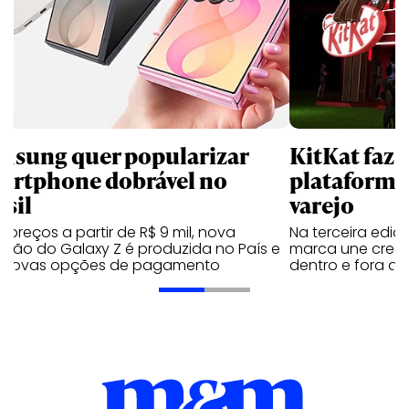
msung quer popularizar
KitKat faz 
artphone dobrável no
plataforma
asil
varejo
preços a partir de R$ 9 mil, nova
Na terceira edi
ação do Galaxy Z é produzida no País e
marca une creato
 novas opções de pagamento
dentro e fora do 