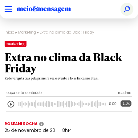
Início
▸
Marketing
▸
Extra no clima da Black Friday
marketing
Extra no clima da Black
Friday
Rede varejista traz pela primeira vez o evento a lojas físicas no Brasil
ouça este conteúdo
readme
1.0x
0:00
ROSEANI ROCHA
i
25 de novembro de 2011 - 8h14