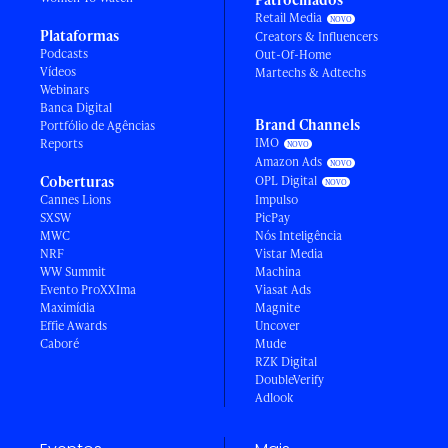
Retail Media
Plataformas
Creators & Influencers
Podcasts
Out-Of-Home
Vídeos
Martechs & Adtechs
Webinars
Banca Digital
Brand Channels
Portfólio de Agências
IMO
Reports
Amazon Ads
Coberturas
OPL Digital
Cannes Lions
Impulso
SXSW
PicPay
MWC
Nós Inteligência
NRF
Vistar Media
WW Summit
Machina
Evento ProXXIma
Viasat Ads
Maximídia
Magnite
Effie Awards
Uncover
Caboré
Mude
RZK Digital
DoubleVerify
Adlook