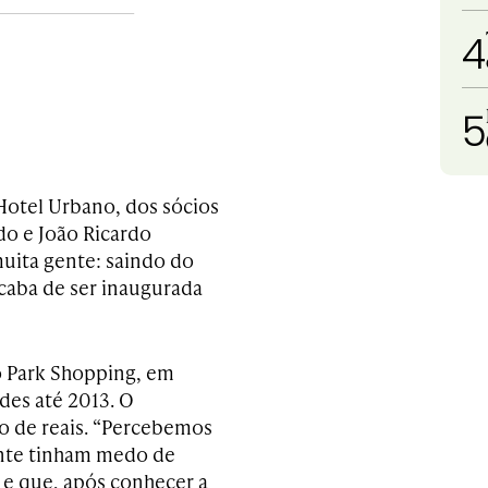
4
5
Hotel Urbano, dos sócios
do e João Ricardo
uita gente: saindo do
acaba de ser inaugurada
o Park Shopping, em
des até 2013. O
 de reais. “Percebemos
ente tinham medo de
’ e que, após conhecer a