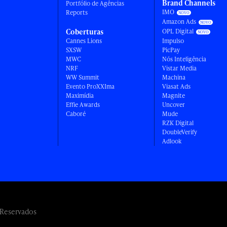
Brand Channels
Portfólio de Agências
IMO
Reports
Amazon Ads
Coberturas
OPL Digital
Cannes Lions
Impulso
SXSW
PicPay
MWC
Nós Inteligência
NRF
Vistar Media
WW Summit
Machina
Evento ProXXIma
Viasat Ads
Maximídia
Magnite
Effie Awards
Uncover
Caboré
Mude
RZK Digital
DoubleVerify
Adlook
 Reservados