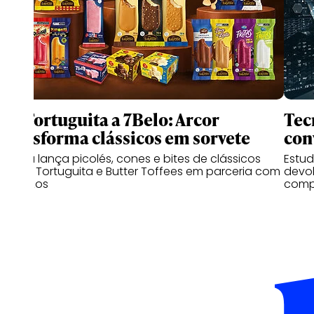
De Tortuguita a 7Belo: Arcor
Tec
transforma clássicos em sorvete
con
Marca lança picolés, cones e bites de clássicos
Estu
como Tortuguita e Butter Toffees em parceria com
devo
a Los Los
compr