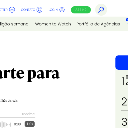
ETTER
CONTATO
LOGIN
ASSINE
I
dição semanal
Women to Watch
Portfólio de Agências
rte para
1
2
ilhão de reais
readme
3
1.0x
0:00