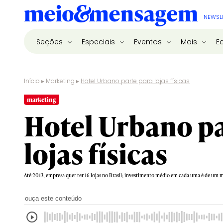
NEWSL
Seções
Especiais
Eventos
Mais
E
Início
▸
Marketing
▸
Hotel Urbano parte para lojas físicas
marketing
Hotel Urbano pa
lojas físicas
Até 2013, empresa quer ter 16 lojas no Brasil; investimento médio em cada uma é de um m
ouça este conteúdo