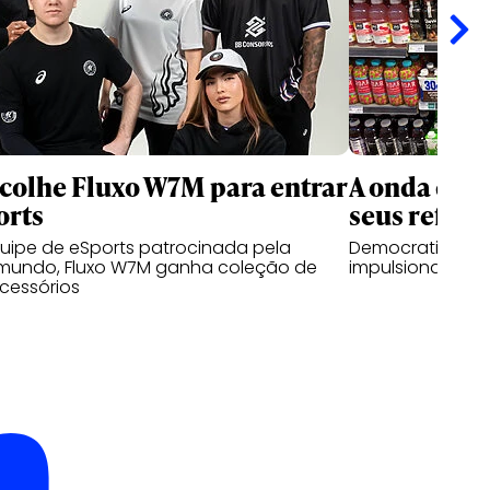
scolhe Fluxo W7M para entrar
A onda dos 
orts
seus reflex
quipe de eSports patrocinada pela
Democratização
mundo, Fluxo W7M ganha coleção de
impulsionam cat
cessórios