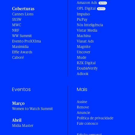
Amazon Ads
Coberturas
OPL Digital
Cannes Lions
Impulso
SXSW
PicPay
MWC
Nós Inteligência
NRF
Vistar Media
WW Summit
Machina
Evento ProXXIma
Viasat Ads
Maximídia
Magnite
Effie Awards
Uncover
Caboré
Mude
RZK Digital
DoubleVerify
Adlook
Eventos
Mais
Assine
Março
Renove
Women to Watch Summit
Anuncie
Política de privacidade
Abril
Fale conosco
Mídia Master
Edição semanal