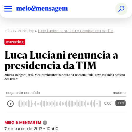
Início
▸
Marketing
▸
Luca Luciani renuncia a presidencia da TIM
marketing
Luca Luciani renuncia a
presidencia da TIM
Andrea Mangoni, atual vice-presidente financeiro da Telecom Italia, deve assumir a posição
de Luciani
ouça este conteúdo
readme
1.0x
0:00
MEIO & MENSAGEM
i
7 de maio de 2012 - 10h00