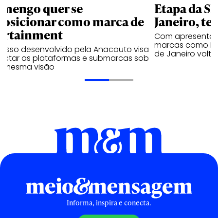
amengo quer se
Etapa da SL
posicionar como marca de
Janeiro, te
ortainment
Com apresentaçã
marcas como Hei
cesso desenvolvido pela Anacouto visa
de Janeiro volta
ectar as plataformas e submarcas sob
 mesma visão
Informa, inspira e conecta.