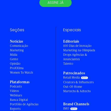
ASSINE JÁ
Seções
Especiais
Notícias
Editoriais
Comunicação
100 Dias de Inovação
Marketing
Marketing na Olimpíada
Mídia
Drops Agências &
Gente
Anunciantes
Opinião
Talento
ProXXIma
Women To Watch
Patrocinados
Retail Media
Plataformas
Creators & Influencers
Podcasts
Out-Of-Home
Vídeos
Martechs & Adtechs
Webinars
Banca Digital
Brand Channels
Portfólio de Agências
IMO
Reports