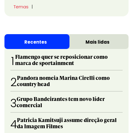
Temas
Recentes
Mais lidas
Flamengo quer se reposicionar como
1
marca de sportainment
Pandora nomeia Marina Cirelli como
2
country head
Grupo Bandeirantes tem novo líder
3
comercial
Patricia Kamitsuji assume direção geral
4
da Imagem Filmes