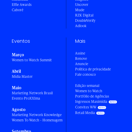
Effie Awards
Uncover
Caboré
Mude
RZK Digital
DoubleVerify
Adlook
Eventos
Mais
Assine
Março
Renove
Women to Watch Summit
Anuncie
Política de privacidade
Abril
Fale conosco
Mídia Master
Edição semanal
Maio
Women to Watch
Marketing Network Brasil
Portfólio de Agências
Evento ProXXIma
Ingressos Maximídia
Convites WW
Agosto
Retail Media
Marketing Network Knowledge
Women To Watch - Homenagem
Setembro