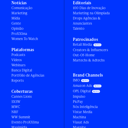
Notícias
Editoriais
Comunicação
100 Dias de Inovação
Marketing
Marketing na Olimpíada
Mídia
Drops Agências &
Gente
Anunciantes
Opinião
Talento
ProXXIma
Women To Watch
Patrocinados
Retail Media
Plataformas
Creators & Influencers
Podcasts
Out-Of-Home
Vídeos
Martechs & Adtechs
Webinars
Banca Digital
Brand Channels
Portfólio de Agências
IMO
Reports
Amazon Ads
Coberturas
OPL Digital
Cannes Lions
Impulso
SXSW
PicPay
MWC
Nós Inteligência
NRF
Vistar Media
WW Summit
Machina
Evento ProXXIma
Viasat Ads
Maximídia
Magnite