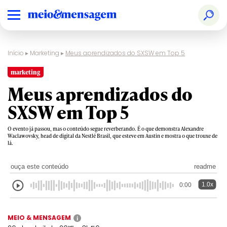
Início
▸
Marketing
▸
Meus aprendizados do SXSW em Top 5
marketing
Meus aprendizados do
SXSW em Top 5
O evento já passou, mas o conteúdo segue reverberando. É o que demonstra Alexandre
Waclawovsky, head de digital da Nestlé Brasil, que esteve em Austin e mostra o que trouxe de
lá.
ouça este conteúdo
readme
1.0x
0:00
MEIO & MENSAGEM
i