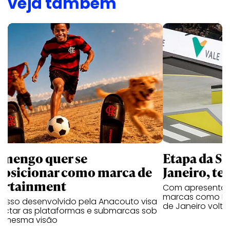
veja também
amengo quer se
Etapa da SL
posicionar como marca de
Janeiro, te
ortainment
Com apresentaçã
marcas como Hei
cesso desenvolvido pela Anacouto visa
de Janeiro volta
ectar as plataformas e submarcas sob
 mesma visão