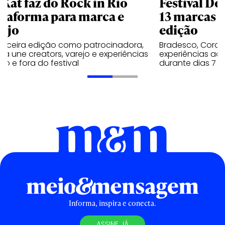
tKat faz do Rock in Rio
Festival Do
ataforma para marca e
13 marcas n
rejo
edição
terceira edição como patrocinadora,
Bradesco, Coron
a une creators, varejo e experiências
experiências ao 
ro e fora do festival
durante dias 7 e
Informa, inspira e conecta.
ASSINE JÁ