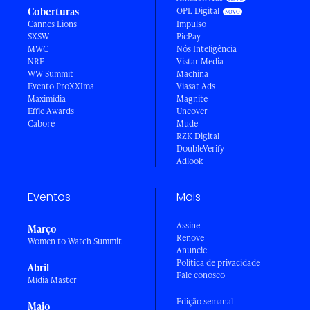
Coberturas
OPL Digital
Cannes Lions
Impulso
SXSW
PicPay
MWC
Nós Inteligência
NRF
Vistar Media
WW Summit
Machina
Evento ProXXIma
Viasat Ads
Maximídia
Magnite
Effie Awards
Uncover
Caboré
Mude
RZK Digital
DoubleVerify
Adlook
Eventos
Mais
Assine
Março
Renove
Women to Watch Summit
Anuncie
Política de privacidade
Abril
Fale conosco
Mídia Master
Edição semanal
Maio