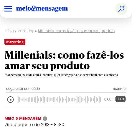
Início
▸
Marketing
▸
Millenials: como fazê-los amar seu produto
marketing
Millenials: como fazê-los
amar seu produto
Essa geração, nascida com a internet, quer ser engajada e se sentir bem com ela mesma
ouça este conteúdo
readme
1.0x
0:00
MEIO & MENSAGEM
i
29 de agosto de 2013 - 8h30