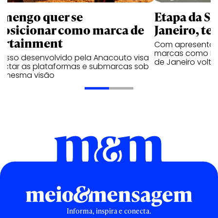
amengo quer se
Etapa da SL
posicionar como marca de
Janeiro, te
ortainment
Com apresentaçã
marcas como Hei
cesso desenvolvido pela Anacouto visa
de Janeiro volta
ectar as plataformas e submarcas sob
 mesma visão
Informa, inspira e conecta.