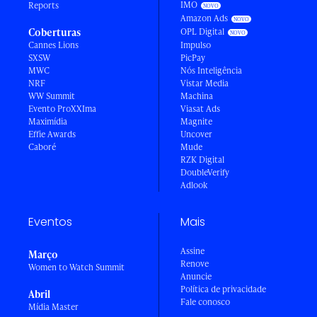
IMO
Reports
Amazon Ads
Coberturas
OPL Digital
Cannes Lions
Impulso
SXSW
PicPay
MWC
Nós Inteligência
NRF
Vistar Media
WW Summit
Machina
Evento ProXXIma
Viasat Ads
Maximídia
Magnite
Effie Awards
Uncover
Caboré
Mude
RZK Digital
DoubleVerify
Adlook
Eventos
Mais
Assine
Março
Renove
Women to Watch Summit
Anuncie
Política de privacidade
Abril
Fale conosco
Mídia Master