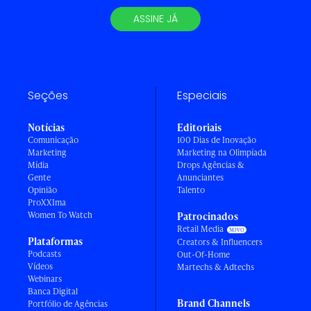
ASSINE JÁ
Seções
Especiais
Notícias
Editoriais
Comunicação
100 Dias de Inovação
Marketing
Marketing na Olimpíada
Mídia
Drops Agências &
Gente
Anunciantes
Opinião
Talento
ProXXIma
Women To Watch
Patrocinados
Retail Media
Plataformas
Creators & Influencers
Podcasts
Out-Of-Home
Vídeos
Martechs & Adtechs
Webinars
Banca Digital
Brand Channels
Portfólio de Agências