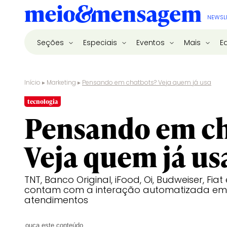
NEWSL
Seções
Especiais
Eventos
Mais
E
Início
▸
Marketing
▸
Pensando em chatbots? Veja quem já usa
tecnologia
Pensando em ch
Veja quem já us
TNT, Banco Original, iFood, Oi, Budweiser, Fia
contam com a interação automatizada e
atendimentos
ouça este conteúdo