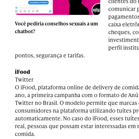
clientes do
comunicar p
pagamentos,
Você pediria conselhos sexuais a um
caixa eletrô
chatbot?
cheques, co
investimento
perfil insti
pontos, segurança e tarifas.
iFood
Twitter
O iFood, plataforma online de delivery de comida
ano, a primeira campanha com o formato de Anú
Twitter no Brasil. O modelo permite que marca
consumidores na plataforma utilizando tuítes 
automaticamente. No caso do iFood, esses tuít
real, pessoas que possam estar interessadas em 
comida.