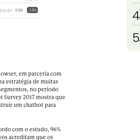
4
1.0x
0:00
5
Bowser, em parceria com
na estratégia de muitas
 segmentos, no período
ot Survey 2017 mostra que
struir um chatbot para
ordo com o estudo, 96%
vos acreditam que os