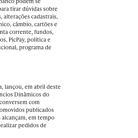
 banco podem se
ara tirar dúvidas sobre
 alterações cadastrais,
nico, câmbio, cartões e
nta corrente, fundos,
s, PicPay, política e
tucional, programa de
, lançou, em abril deste
ncios Dinâmicos do
s conversem com
promovidos publicados
es alcançam, em tempo
realizar pedidos de