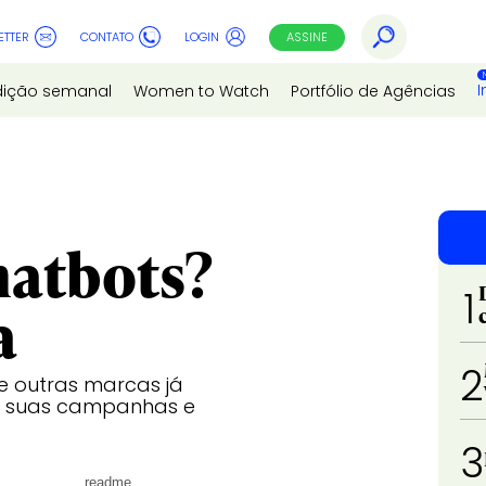
ETTER
CONTATO
LOGIN
ASSINE
I
dição semanal
Women to Watch
Portfólio de Agências
atbots?
1
a
2
t e outras marcas já
m suas campanhas e
3
readme