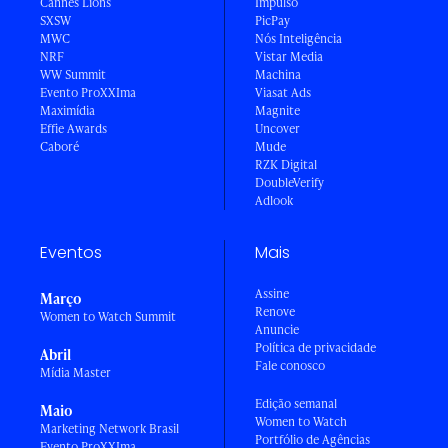
Cannes Lions
Impulso
SXSW
PicPay
MWC
Nós Inteligência
NRF
Vistar Media
WW Summit
Machina
Evento ProXXIma
Viasat Ads
Maximídia
Magnite
Effie Awards
Uncover
Caboré
Mude
RZK Digital
DoubleVerify
Adlook
Eventos
Mais
Assine
Março
Renove
Women to Watch Summit
Anuncie
Política de privacidade
Abril
Fale conosco
Mídia Master
Edição semanal
Maio
Women to Watch
Marketing Network Brasil
Portfólio de Agências
Evento ProXXIma