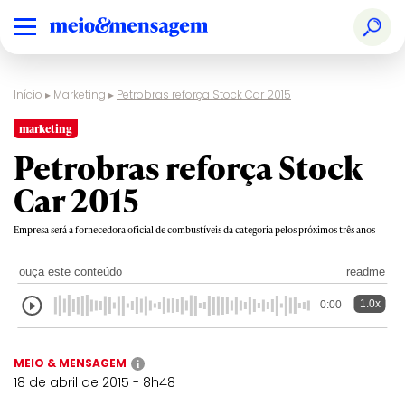
Início
▸
Marketing
▸
Petrobras reforça Stock Car 2015
marketing
Petrobras reforça Stock
Car 2015
Empresa será a fornecedora oficial de combustíveis da categoria pelos próximos três anos
ouça este conteúdo
readme
1.0x
0:00
MEIO & MENSAGEM
i
18 de abril de 2015 - 8h48