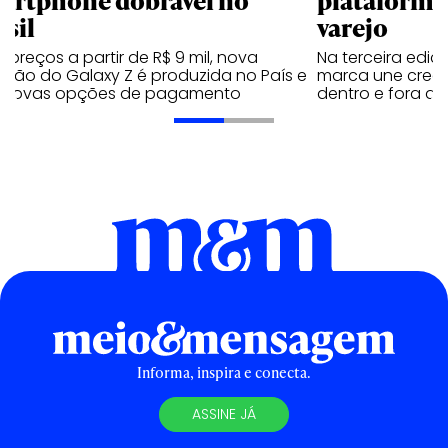
asil
varejo
preços a partir de R$ 9 mil, nova
Na terceira edi
ação do Galaxy Z é produzida no País e
marca une creato
 novas opções de pagamento
dentro e fora do 
Informa, inspira e conecta.
ASSINE JÁ