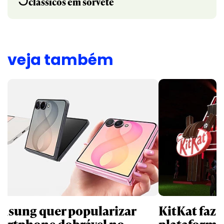
clássicos em sorvete
veja também
msung quer popularizar
KitKat faz 
artphone dobrável no
plataforma