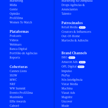
Marketing
Marketing na Olimpíada
Mídia
Drops Agências &
Gente
Anunciantes
Opinião
Talento
ProXXIma
Women To Watch
Patrocinados
Retail Media
Plataformas
Creators & Influencers
Podcasts
Out-Of-Home
Vídeos
Martechs & Adtechs
Webinars
Banca Digital
Brand Channels
Portfólio de Agências
IMO
Reports
Amazon Ads
Coberturas
OPL Digital
Cannes Lions
Impulso
SXSW
PicPay
MWC
Nós Inteligência
NRF
Vistar Media
WW Summit
Machina
Evento ProXXIma
Viasat Ads
Maximídia
Magnite
Effie Awards
Uncover
Caboré
Mude