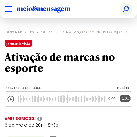
Início
▸
Marketing
▸
Ponto de vista
▸
Ativação de marcas no esporte
ponto de vista
Ativação de marcas no
esporte
ouça este conteúdo
readme
1.0x
0:00
AMIR SOMOGGI
i
6 de maio de 2011 - 8h35