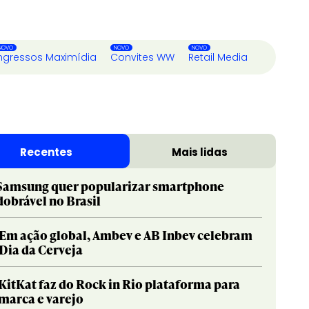
ngressos Maximídia
Convites WW
Retail Media
Recentes
Mais lidas
Samsung quer popularizar smartphone
dobrável no Brasil
Em ação global, Ambev e AB Inbev celebram
Dia da Cerveja
KitKat faz do Rock in Rio plataforma para
marca e varejo