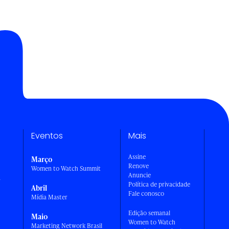
Eventos
Mais
Assine
Março
Renove
Women to Watch Summit
Anuncie
a
Política de privacidade
Abril
Fale conosco
Mídia Master
Edição semanal
Maio
Women to Watch
Marketing Network Brasil