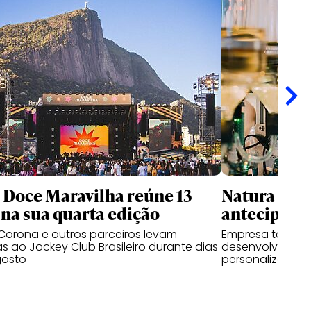
l Doce Maravilha reúne 13
Natura usa 
na sua quarta edição
antecipar f
Corona e outros parceiros levam
Empresa testa p
as ao Jockey Club Brasileiro durante dias
desenvolvem pe
gosto
personalizadas a