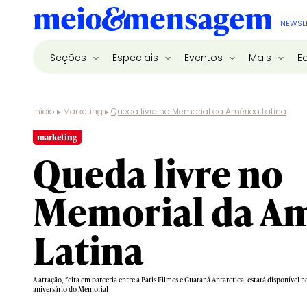
NEWSL
Seções
Especiais
Eventos
Mais
E
Início
▸
Marketing
▸
Queda livre no Memorial da América Latina
marketing
Queda livre no
Memorial da A
Latina
A atração, feita em parceria entre a Paris Filmes e Guaraná Antarctica, estará disponível
aniversário do Memorial