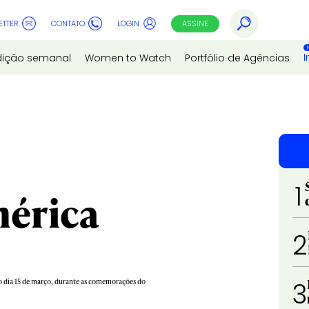
ETTER
CONTATO
LOGIN
ASSINE
I
dição semanal
Women to Watch
Portfólio de Agências
1
mérica
2
 no dia 15 de março, durante as comemorações do
3