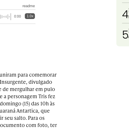
readme
4
1.0x
0:00
5
se uniram para comemorar
 Insurgente, divulgado
de de mergulhar em pulo
e a personagem Tris fez
 domingo (15) das 10h às
uaraná Antartica, que
r seu salto. Para os
 documento com foto, ter