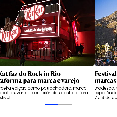
Kat faz do Rock in Rio
Festiva
taforma para marca e varejo
marcas 
rceira edição como patrocinadora, marca
Bradesco, 
reators, varejo e experiências dentro e fora
experiênci
stival
7 e 9 de a