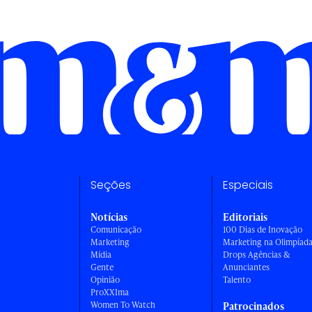
Seções
Especiais
Notícias
Editoriais
Comunicação
100 Dias de Inovação
Marketing
Marketing na Olimpíad
Mídia
Drops Agências &
Gente
Anunciantes
Opinião
Talento
ProXXIma
Women To Watch
Patrocinados