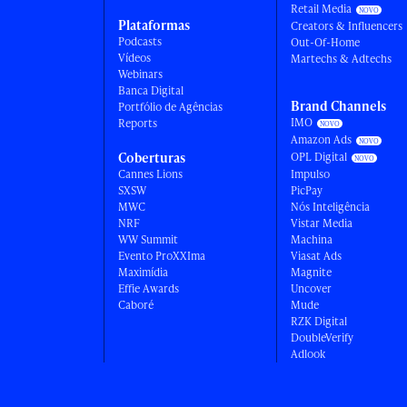
Retail Media
Plataformas
Creators & Influencers
Podcasts
Out-Of-Home
Vídeos
Martechs & Adtechs
Webinars
Banca Digital
Brand Channels
Portfólio de Agências
IMO
Reports
Amazon Ads
Coberturas
OPL Digital
Cannes Lions
Impulso
SXSW
PicPay
MWC
Nós Inteligência
NRF
Vistar Media
WW Summit
Machina
Evento ProXXIma
Viasat Ads
Maximídia
Magnite
Effie Awards
Uncover
Caboré
Mude
RZK Digital
DoubleVerify
Adlook