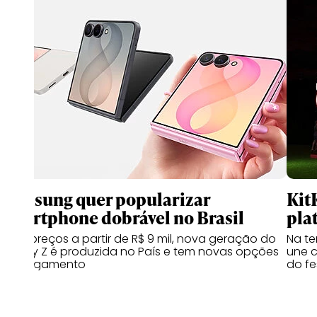
Samsung quer popularizar
Kit
smartphone dobrável no Brasil
pla
Com preços a partir de R$ 9 mil, nova geração do
Na te
Galaxy Z é produzida no País e tem novas opções
une c
de pagamento
do fe