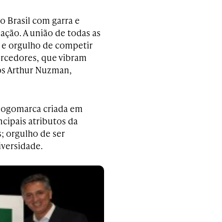
 o Brasil com garra e
ção. A união de todas as
 e orgulho de competir
orcedores, que vibram
os Arthur Nuzman,
 logomarca criada em
ncipais atributos da
s; orgulho de ser
diversidade.