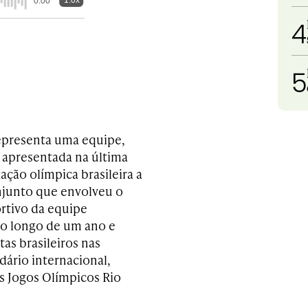
1.0x
0:00
4
5
epresenta uma equipe,
i apresentada na última
ação olímpica brasileira a
onjunto que envolveu o
ortivo da equipe
 ao longo de um ano e
as brasileiros nas
dário internacional,
s Jogos Olímpicos Rio