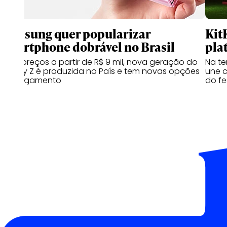
Samsung quer popularizar
Kit
smartphone dobrável no Brasil
pla
Com preços a partir de R$ 9 mil, nova geração do
Na te
Galaxy Z é produzida no País e tem novas opções
une c
de pagamento
do fe