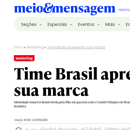
NEWSL
Seções
Especiais
Eventos
Mais
E
Início
▸
Marketing
▸
Time Brasil apresenta sua marca
marketing
Time Brasil apr
sua marca
Identidade visual foi desenvolvida pela Nike em parceria com o Comitê Olímpico do Brasi
brasileira
ouça este conteúdo