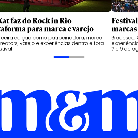
Kat faz do Rock in Rio
Festiva
taforma para marca e varejo
marcas 
rceira edição como patrocinadora, marca
Bradesco, 
reators, varejo e experiências dentro e fora
experiênci
stival
7 e 9 de a