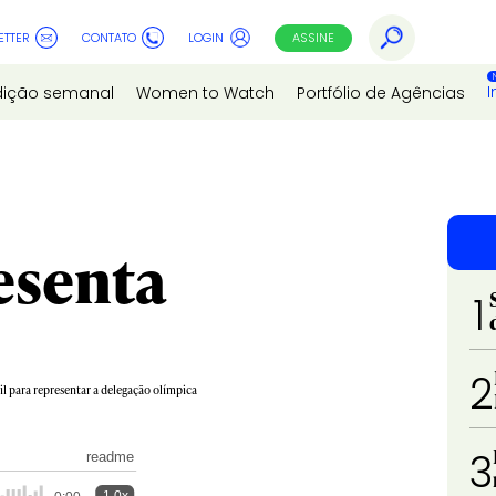
ETTER
CONTATO
LOGIN
ASSINE
I
dição semanal
Women to Watch
Portfólio de Agências
esenta
1
2
l para representar a delegação olímpica
3
readme