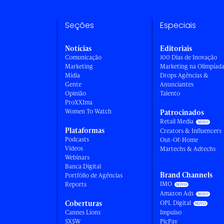
Seções
Especiais
Notícias
Editoriais
Comunicação
100 Dias de Inovação
Marketing
Marketing na Olimpíad
Mídia
Drops Agências &
Gente
Anunciantes
Opinião
Talento
ProXXIma
Women To Watch
Patrocinados
Retail Media
Plataformas
Creators & Influencers
Podcasts
Out-Of-Home
Vídeos
Martechs & Adtechs
Webinars
Banca Digital
Brand Channels
Portfólio de Agências
IMO
Reports
Amazon Ads
Coberturas
OPL Digital
Cannes Lions
Impulso
SXSW
PicPay