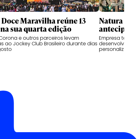
l Doce Maravilha reúne 13
Natura usa 
na sua quarta edição
antecipar f
Corona e outros parceiros levam
Empresa testa p
as ao Jockey Club Brasileiro durante dias
desenvolvem pe
gosto
personalizadas a