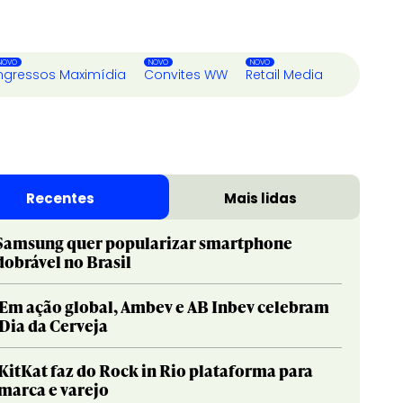
ngressos Maximídia
Convites WW
Retail Media
Recentes
Mais lidas
Samsung quer popularizar smartphone
dobrável no Brasil
Em ação global, Ambev e AB Inbev celebram
Dia da Cerveja
KitKat faz do Rock in Rio plataforma para
marca e varejo