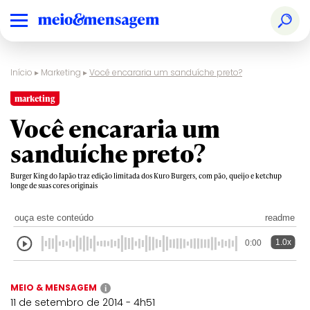
Início
▸
Marketing
▸
Você encararia um sanduíche preto?
marketing
Você encararia um
sanduíche preto?
Burger King do Japão traz edição limitada dos Kuro Burgers, com pão, queijo e ketchup
longe de suas cores originais
ouça este conteúdo
readme
1.0x
0:00
MEIO & MENSAGEM
i
11 de setembro de 2014 - 4h51