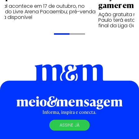
gamer em 
ival acontece em 17 de outubro, no
cado Livre Arena Pacaembu; pré-venda
Ação gratuita n
stá disponível
Paulo terá estaç
final da Liga Gu
Informa, inspira e conecta.
ASSINE JÁ