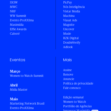
SXSW
PicPay
MWC
Nós Inteligência
NRF
Vistar Media
WW Summit
Machina
Evento ProXXIma
Viasat Ads
Maximídia
Magnite
Effie Awards
Uncover
Caboré
Mude
RZK Digital
DoubleVerify
Adlook
Eventos
Mais
Assine
Março
Renove
Women to Watch Summit
Anuncie
Política de privacidade
Abril
Fale conosco
Mídia Master
Edição semanal
Maio
Women to Watch
Marketing Network Brasil
Portfólio de Agências
Evento ProXXIma
Ingressos Maximídia