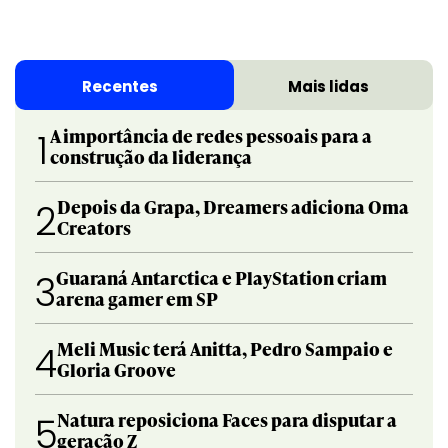
Recentes
Mais lidas
A importância de redes pessoais para a
1
construção da liderança
Depois da Grapa, Dreamers adiciona Oma
2
Creators
Guaraná Antarctica e PlayStation criam
3
arena gamer em SP
Meli Music terá Anitta, Pedro Sampaio e
4
Gloria Groove
Natura reposiciona Faces para disputar a
5
geração Z