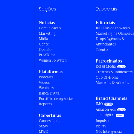
Seções
Especiais
Notícias
Editoriais
Comunicação
100 Dias de Inovação
Marketing
Marketing na Olimpíad
Mídia
Drops Agências &
Gente
Anunciantes
Opinião
Talento
ProXXIma
Women To Watch
Patrocinados
Retail Media
Plataformas
Creators & Influencers
Podcasts
Out-Of-Home
Vídeos
Martechs & Adtechs
Webinars
Banca Digital
Brand Channels
Portfólio de Agências
IMO
Reports
Amazon Ads
Coberturas
OPL Digital
Cannes Lions
Impulso
SXSW
PicPay
MWC
Nós Inteligência