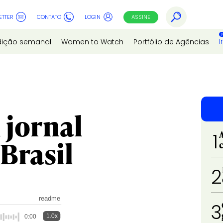
ETTER
CONTATO
LOGIN
ASSINE
I
dição semanal
Women to Watch
Portfólio de Agências
 jornal
1
Brasil
2
readme
3
1.0x
0:00