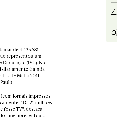
4
5
atamar de 4.435.581
 que representou um
e Circulação (IVC). No
l diariamente é ainda
itos de Mídia 2011,
 Paulo.
s leem jornais impressos
icamente. “Os 21 milhões
e fosse TV”, destaca
aulo, que apresentou o