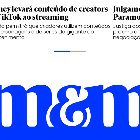
ney levará conteúdo de creators
Julgame
TikTok ao streaming
Paramou
o permitirá que criadores utilizem conteúdos
Justiça d
ersonagens e de séries da gigante do
próximo an
etenimento
negociaçã