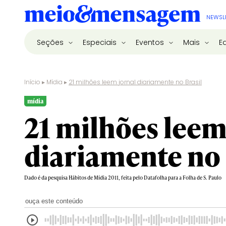
NEWSL
Seções
Especiais
Eventos
Mais
E
Início
▸
Mídia
▸
21 milhões leem jornal diariamente no Brasil
mídia
21 milhões leem
diariamente no 
Dado é da pesquisa Hábitos de Mídia 2011, feita pelo Datafolha para a Folha de S. Paulo
ouça este conteúdo