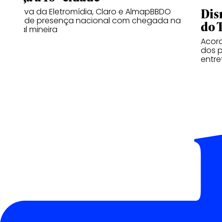
Dis
Iniciativa da Eletromídia, Claro e AlmapBBDO
expande presença nacional com chegada na
do 
capital mineira
Acord
dos p
entr