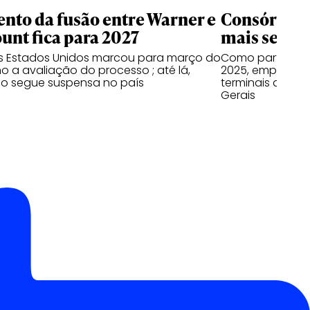
nto da fusão entre Warner e
Consórcio 
nt fica para 2027
mais seis a
os Estados Unidos marcou para março do
Como parte do 
o a avaliação do processo ; até lá,
2025, empresas
o segue suspensa no país
terminais do Par
Gerais