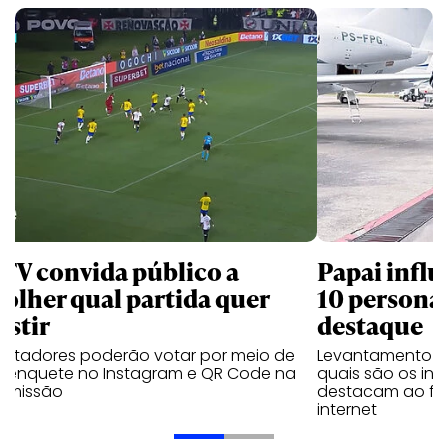
 TV convida público a
Papai influ
colher qual partida quer
10 persona
istir
destaque
ectadores poderão votar por meio de
Levantamento d
 enquete no Instagram e QR Code na
quais são os inf
nsmissão
destacam ao fal
internet