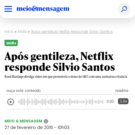
Início
▸
Mídia
▸
Após gentileza, Netflix responde Silvio Santos
mídia
Após gentileza, Netflix
responde Silvio Santos
Reed Hastings divulga vídeo em que presenteia o dono do SBT com uma assinatura vitalícia
ouça este conteúdo
readme
1.0x
0:00
MEIO & MENSAGEM
i
27 de fevereiro de 2015 - 10h03