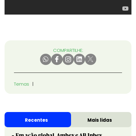
COMPARTILHE:
Temas
Recentes
Mais lidas
Em ação global, Ambev e AB Inbev