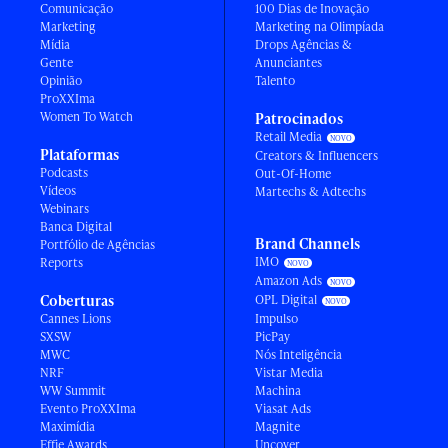
Comunicação
100 Dias de Inovação
Marketing
Marketing na Olimpíada
Mídia
Drops Agências &
Gente
Anunciantes
Opinião
Talento
ProXXIma
Women To Watch
Patrocinados
Retail Media
Plataformas
Creators & Influencers
Podcasts
Out-Of-Home
Vídeos
Martechs & Adtechs
Webinars
Banca Digital
Brand Channels
Portfólio de Agências
IMO
Reports
Amazon Ads
Coberturas
OPL Digital
Cannes Lions
Impulso
SXSW
PicPay
MWC
Nós Inteligência
NRF
Vistar Media
WW Summit
Machina
Evento ProXXIma
Viasat Ads
Maximídia
Magnite
Effie Awards
Uncover