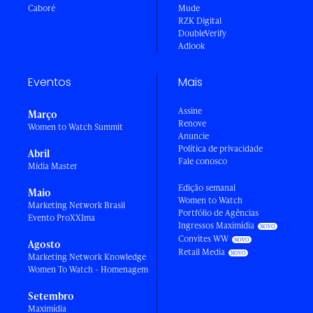
Caboré
Mude
RZK Digital
DoubleVerify
Adlook
Eventos
Mais
Assine
Março
Renove
Women to Watch Summit
Anuncie
Política de privacidade
Abril
Fale conosco
Mídia Master
Edição semanal
Maio
Women to Watch
Marketing Network Brasil
Portfólio de Agências
Evento ProXXIma
Ingressos Maximídia
Convites WW
Agosto
Retail Media
Marketing Network Knowledge
Women To Watch - Homenagem
Setembro
Maximídia