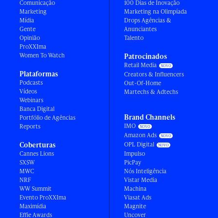
Comunicação
100 Dias de Inovação
Marketing
Marketing na Olimpíada
Mídia
Drops Agências &
Gente
Anunciantes
Opinião
Talento
ProXXIma
Women To Watch
Patrocinados
Retail Media
Plataformas
Creators & Influencers
Podcasts
Out-Of-Home
Vídeos
Martechs & Adtechs
Webinars
Banca Digital
Brand Channels
Portfólio de Agências
IMO
Reports
Amazon Ads
Coberturas
OPL Digital
Cannes Lions
Impulso
SXSW
PicPay
MWC
Nós Inteligência
NRF
Vistar Media
WW Summit
Machina
Evento ProXXIma
Viasat Ads
Maximídia
Magnite
Effie Awards
Uncover