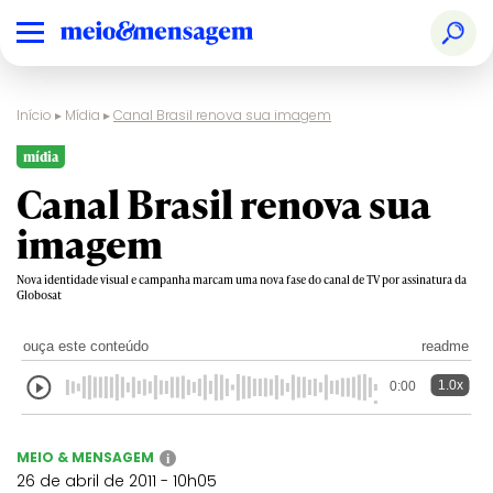
Início
▸
Mídia
▸
Canal Brasil renova sua imagem
mídia
Canal Brasil renova sua
imagem
Nova identidade visual e campanha marcam uma nova fase do canal de TV por assinatura da
Globosat
ouça este conteúdo
readme
1.0x
0:00
MEIO & MENSAGEM
i
26 de abril de 2011 - 10h05