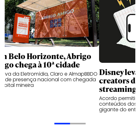
m Belo Horizonte, Abrigo
igo chega à 10ª cidade
Disney lev
iativa da Eletromídia, Claro e AlmapBBDO
creators do
ande presença nacional com chegada
apital mineira
streaming
Acordo permitirá
conteúdos dos p
gigante do entr