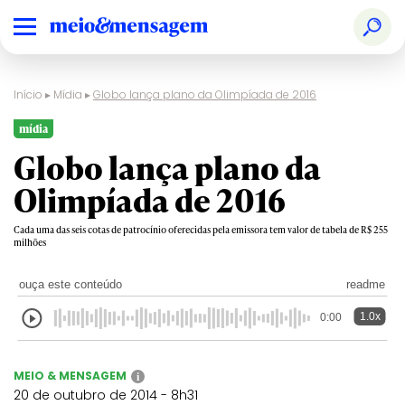
Início
▸
Mídia
▸
Globo lança plano da Olimpíada de 2016
mídia
Globo lança plano da
Olimpíada de 2016
Cada uma das seis cotas de patrocínio oferecidas pela emissora tem valor de tabela de R$ 255
milhões
ouça este conteúdo
readme
1.0x
0:00
MEIO & MENSAGEM
i
20 de outubro de 2014 - 8h31