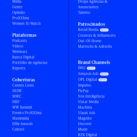
Mídia
Drops Agências &
Gente
Anunciantes
Opinião
Talento
ProXXIma
Women To Watch
Patrocinados
Retail Media
Plataformas
Creators & Influencers
Podcasts
Out-Of-Home
Vídeos
Martechs & Adtechs
Webinars
Banca Digital
Brand Channels
Portfólio de Agências
IMO
Reports
Amazon Ads
Coberturas
OPL Digital
Cannes Lions
Impulso
SXSW
PicPay
MWC
Nós Inteligência
NRF
Vistar Media
WW Summit
Machina
Evento ProXXIma
Viasat Ads
Maximídia
Magnite
Effie Awards
Uncover
Caboré
Mude
RZK Digital