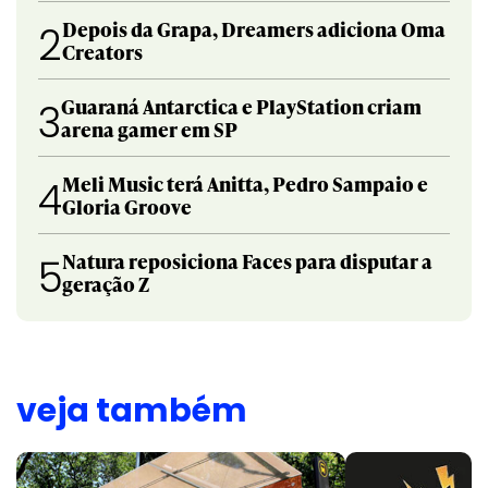
Depois da Grapa, Dreamers adiciona Oma
2
Creators
Guaraná Antarctica e PlayStation criam
3
arena gamer em SP
Meli Music terá Anitta, Pedro Sampaio e
4
Gloria Groove
Natura reposiciona Faces para disputar a
5
geração Z
veja também