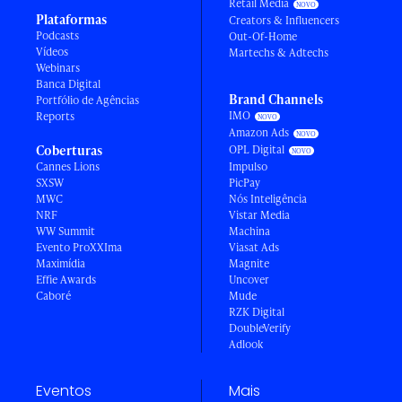
Retail Media
Plataformas
Creators & Influencers
Podcasts
Out-Of-Home
Vídeos
Martechs & Adtechs
Webinars
Banca Digital
Brand Channels
Portfólio de Agências
IMO
Reports
Amazon Ads
Coberturas
OPL Digital
Cannes Lions
Impulso
SXSW
PicPay
MWC
Nós Inteligência
NRF
Vistar Media
WW Summit
Machina
Evento ProXXIma
Viasat Ads
Maximídia
Magnite
Effie Awards
Uncover
Caboré
Mude
RZK Digital
DoubleVerify
Adlook
Eventos
Mais