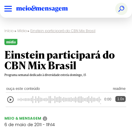
Início
▸
Mídia
▸
Einstein participará do CBN Mix Brasil
mídia
Einstein participará do
CBN Mix Brasil
Programa semanal dedicado à diversidade estreia domingo, 15
ouça este conteúdo
readme
1.0x
0:00
MEIO & MENSAGEM
i
6 de maio de 2011 - 11h14