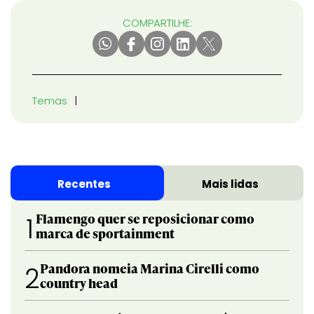
COMPARTILHE:
Temas
Recentes
Mais lidas
Flamengo quer se reposicionar como
1
marca de sportainment
Pandora nomeia Marina Cirelli como
2
country head