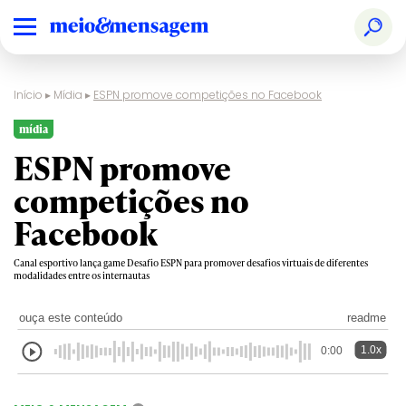
Início
▸
Mídia
▸
ESPN promove competições no Facebook
mídia
ESPN promove
competições no
Facebook
Canal esportivo lança game Desafio ESPN para promover desafios virtuais de diferentes
modalidades entre os internautas
ouça este conteúdo
readme
1.0x
0:00