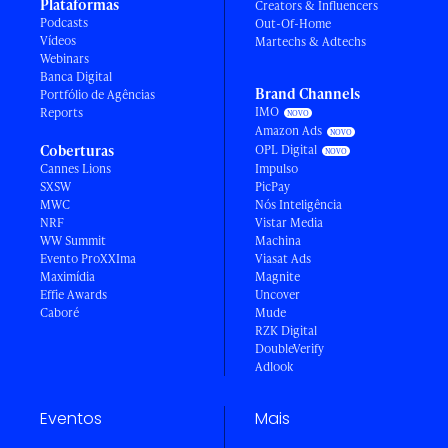
Plataformas
Creators & Influencers
Podcasts
Out-Of-Home
Vídeos
Martechs & Adtechs
Webinars
Banca Digital
Brand Channels
Portfólio de Agências
IMO
Reports
Amazon Ads
Coberturas
OPL Digital
Cannes Lions
Impulso
SXSW
PicPay
MWC
Nós Inteligência
NRF
Vistar Media
WW Summit
Machina
Evento ProXXIma
Viasat Ads
Maximídia
Magnite
Effie Awards
Uncover
Caboré
Mude
RZK Digital
DoubleVerify
Adlook
Eventos
Mais