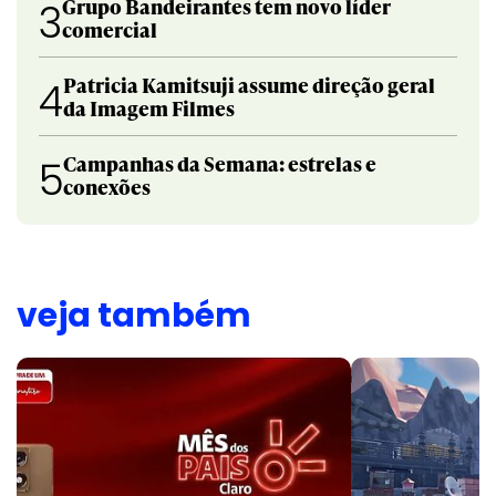
Grupo Bandeirantes tem novo líder
3
comercial
Patricia Kamitsuji assume direção geral
4
da Imagem Filmes
Campanhas da Semana: estrelas e
5
conexões
veja também