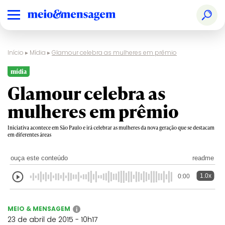
Início
▸
Mídia
▸
Glamour celebra as mulheres em prêmio
mídia
Glamour celebra as
mulheres em prêmio
Iniciativa acontece em São Paulo e irá celebrar as mulheres da nova geração que se destacam
em diferentes áreas
ouça este conteúdo
readme
1.0x
0:00
MEIO & MENSAGEM
i
23 de abril de 2015 - 10h17