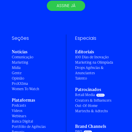
ASSINE JÁ
Seções
Especiais
Notícias
Editoriais
Comunicação
100 Dias de Inovação
Marketing
Marketing na Olimpíada
Mídia
Drops Agências &
Gente
Anunciantes
Opinião
Talento
ProXXIma
Women To Watch
Patrocinados
Retail Media
Plataformas
Creators & Influencers
Podcasts
Out-Of-Home
Vídeos
Martechs & Adtechs
Webinars
Banca Digital
Brand Channels
Portfólio de Agências
IMO
Reports