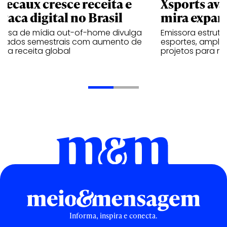
Decaux cresce receita e
Xsports ava
taca digital no Brasil
mira expan
resa de mídia out-of-home divulga
Emissora estrut
ultados semestrais com aumento de
esportes, amplia
 na receita global
projetos para m
Informa, inspira e conecta.