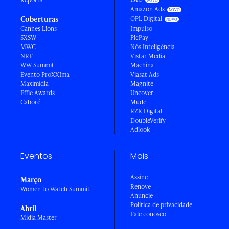
Amazon Ads
Coberturas
OPL Digital
Cannes Lions
Impulso
SXSW
PicPay
MWC
Nós Inteligência
NRF
Vistar Media
WW Summit
Machina
Evento ProXXIma
Viasat Ads
Maximídia
Magnite
Effie Awards
Uncover
Caboré
Mude
RZK Digital
DoubleVerify
Adlook
Eventos
Mais
Assine
Março
Renove
Women to Watch Summit
Anuncie
Política de privacidade
Abril
Fale conosco
Mídia Master