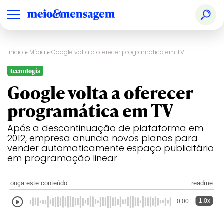
Início
▸
Mídia
▸
Google volta a oferecer programática em TV
tecnologia
Google volta a oferecer
programática em TV
Após a descontinuação de plataforma em
2012, empresa anuncia novos planos para
vender automaticamente espaço publicitário
em programação linear
ouça este conteúdo
readme
1.0x
0:00