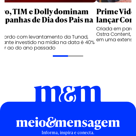
aro, TIM e Dolly dominam
Prime Video
mpanhas de Dia dos Pais na
lançar Corr
Criada em parc
Ostra Content, i
acordo com levantamento da Tunad,
em uma extensão
tante investido na mídia na data é 40%
erior ao do ano passado
Informa, inspira e conecta.