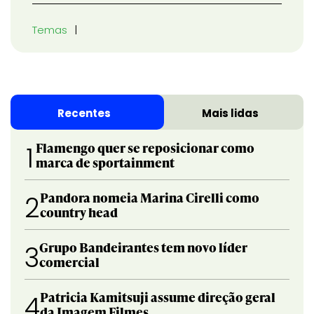
Temas
Recentes
Mais lidas
Flamengo quer se reposicionar como
1
marca de sportainment
Pandora nomeia Marina Cirelli como
2
country head
Grupo Bandeirantes tem novo líder
3
comercial
Patricia Kamitsuji assume direção geral
4
da Imagem Filmes