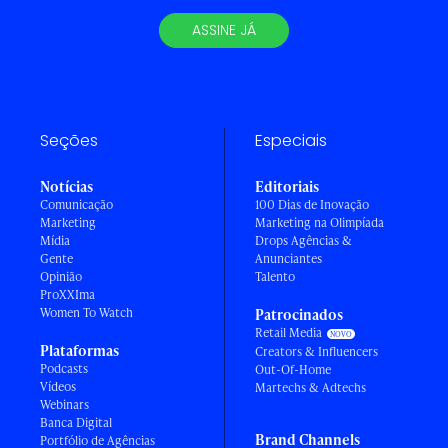
ASSINE JÁ
Seções
Especiais
Notícias
Editoriais
Comunicação
100 Dias de Inovação
Marketing
Marketing na Olimpíada
Mídia
Drops Agências &
Gente
Anunciantes
Opinião
Talento
ProXXIma
Women To Watch
Patrocinados
Retail Media
Plataformas
Creators & Influencers
Podcasts
Out-Of-Home
Vídeos
Martechs & Adtechs
Webinars
Banca Digital
Brand Channels
Portfólio de Agências