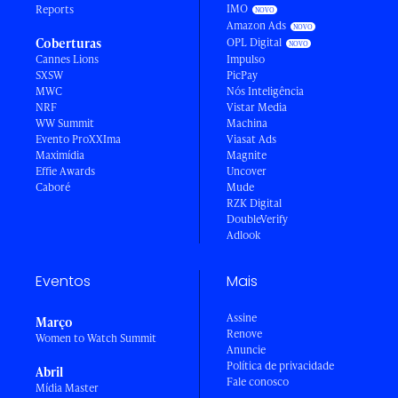
IMO
Reports
Amazon Ads
Coberturas
OPL Digital
Cannes Lions
Impulso
SXSW
PicPay
MWC
Nós Inteligência
NRF
Vistar Media
WW Summit
Machina
Evento ProXXIma
Viasat Ads
Maximídia
Magnite
Effie Awards
Uncover
Caboré
Mude
RZK Digital
DoubleVerify
Adlook
Eventos
Mais
Assine
Março
Renove
Women to Watch Summit
Anuncie
Política de privacidade
Abril
Fale conosco
Mídia Master