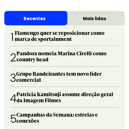
Recentes
Mais lidas
Flamengo quer se reposicionar como
1
marca de sportainment
Pandora nomeia Marina Cirelli como
2
country head
Grupo Bandeirantes tem novo líder
3
comercial
Patricia Kamitsuji assume direção geral
4
da Imagem Filmes
Campanhas da Semana: estrelas e
5
conexões