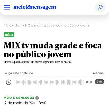
Início
▸
Mídia
▸
MIX tv muda grade e foca no público jovem
mídia
MIX tv muda grade e foca
no público jovem
Emissora passa a apostar em outros segmentos além da música
ouça este conteúdo
readme
1.0x
0:00
MEIO & MENSAGEM
i
12 de maio de 2011 - 8h19