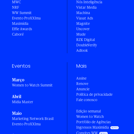
MWC
Nós Inteligência
NRF
Vistar Media
WW Summit
Machina
Evento ProXXIma
Viasat Ads
Maximídia
Magnite
Effie Awards
Uncover
Caboré
Mude
RZK Digital
DoubleVerify
Adlook
Eventos
Mais
Assine
Março
Renove
Women to Watch Summit
Anuncie
Política de privacidade
Abril
Fale conosco
Mídia Master
Edição semanal
Maio
Women to Watch
Marketing Network Brasil
Portfólio de Agências
Evento ProXXIma
Ingressos Maximídia
Convites WW