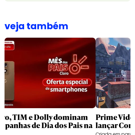
veja também
aro, TIM e Dolly dominam
Prime Video
mpanhas de Dia dos Pais na
lançar Corr
Criada em parc