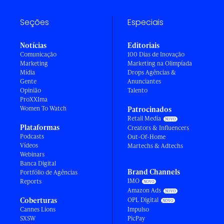
Seções
Especiais
Notícias
Editoriais
Comunicação
100 Dias de Inovação
Marketing
Marketing na Olimpíada
Mídia
Drops Agências &
Gente
Anunciantes
Opinião
Talento
ProXXIma
Women To Watch
Patrocinados
Retail Media
Plataformas
Creators & Influencers
Podcasts
Out-Of-Home
Vídeos
Martechs & Adtechs
Webinars
Banca Digital
Brand Channels
Portfólio de Agências
IMO
Reports
Amazon Ads
Coberturas
OPL Digital
Cannes Lions
Impulso
SXSW
PicPay