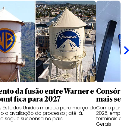
nto da fusão entre Warner e
Consórcio 
nt fica para 2027
mais seis a
os Estados Unidos marcou para março do
Como parte do 
o a avaliação do processo ; até lá,
2025, empresas
o segue suspensa no país
terminais do Par
Gerais