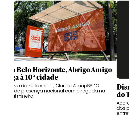
Com Belo Horizonte, Abrigo Amigo
chega à 10ª cidade
Dis
Iniciativa da Eletromídia, Claro e AlmapBBDO
expande presença nacional com chegada na
do 
capital mineira
Acord
dos p
entr