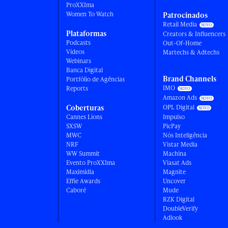
ProXXIma
Women To Watch
Patrocinados
Retail Media
Plataformas
Creators & Influencers
Podcasts
Out-Of-Home
Vídeos
Martechs & Adtechs
Webinars
Banca Digital
Brand Channels
Portfólio de Agências
IMO
Reports
Amazon Ads
Coberturas
OPL Digital
Cannes Lions
Impulso
SXSW
PicPay
MWC
Nós Inteligência
NRF
Vistar Media
WW Summit
Machina
Evento ProXXIma
Viasat Ads
Maximídia
Magnite
Effie Awards
Uncover
Caboré
Mude
RZK Digital
DoubleVerify
Adlook