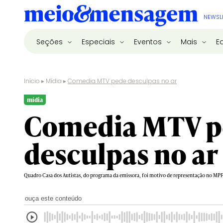
NEWSL
Seções
Especiais
Eventos
Mais
E
Início
▸
Mídia
▸
Comedia MTV pede desculpas no ar
mídia
Comedia MTV p
desculpas no ar
Quadro Casa dos Autistas, do programa da emissora, foi motivo de representação no MP
ouça este conteúdo