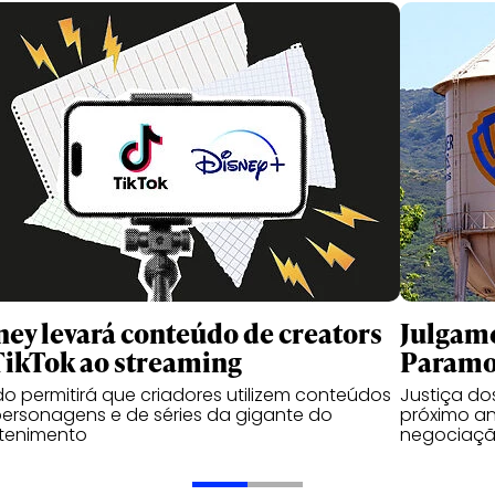
ney levará conteúdo de creators
Julgame
TikTok ao streaming
Paramou
o permitirá que criadores utilizem conteúdos
Justiça d
ersonagens e de séries da gigante do
próximo an
etenimento
negociaçã