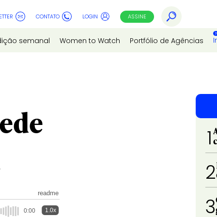
ETTER
CONTATO
LOGIN
ASSINE
I
dição semanal
Women to Watch
Portfólio de Agências
ede
1
2
F
readme
3
1.0x
0:00