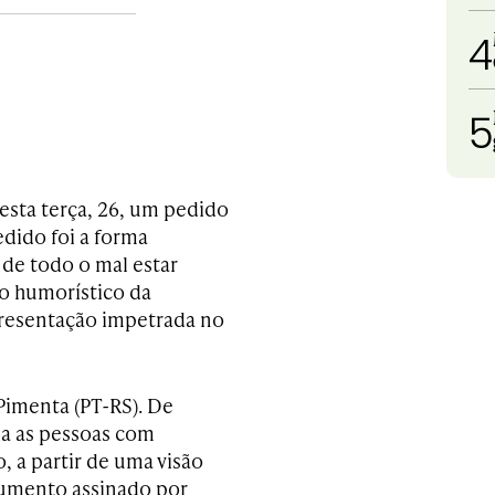
4
5
sta terça, 26, um pedido
edido foi a forma
 de todo o mal estar
no humorístico da
presentação impetrada no
Pimenta (PT-RS). De
ia as pessoas com
, a partir de uma visão
cumento assinado por