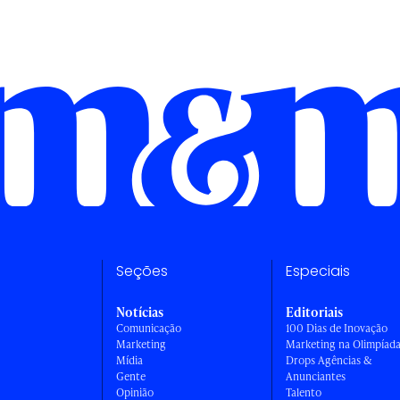
Seções
Especiais
Notícias
Editoriais
Comunicação
100 Dias de Inovação
Marketing
Marketing na Olimpíad
Mídia
Drops Agências &
Gente
Anunciantes
Opinião
Talento