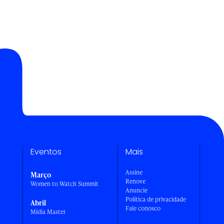
Eventos
Mais
Assine
Março
Renove
Women to Watch Summit
Anuncie
a
Política de privacidade
Abril
Fale conosco
Mídia Master