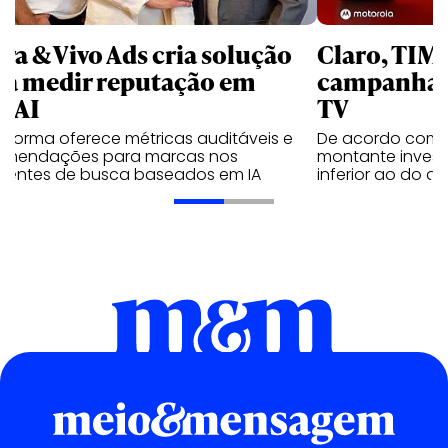
rra & Vivo Ads cria solução
Claro, TIM
ra medir reputação em
campanhas 
nAI
TV
aforma oferece métricas auditáveis e
De acordo com 
omendações para marcas nos
montante invest
ientes de busca baseados em IA
inferior ao do 