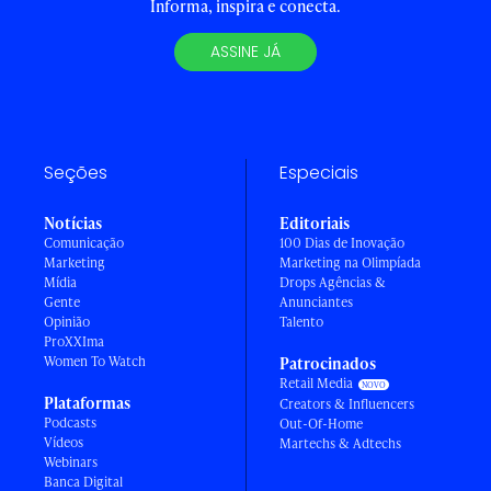
Informa, inspira e conecta.
ASSINE JÁ
Seções
Especiais
Notícias
Editoriais
Comunicação
100 Dias de Inovação
Marketing
Marketing na Olimpíada
Mídia
Drops Agências &
Gente
Anunciantes
Opinião
Talento
ProXXIma
Women To Watch
Patrocinados
Retail Media
Plataformas
Creators & Influencers
Podcasts
Out-Of-Home
Vídeos
Martechs & Adtechs
Webinars
Banca Digital