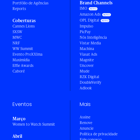
Brand Channels
Portfólio de Agências
IMO
Reports
Amazon Ads
Coberturas
OPL Digital
Cannes Lions
Impulso
SXSW
PicPay
MWC
Nós Inteligência
NRF
Vistar Media
WW Summit
Machina
Evento ProXXIma
Viasat Ads
Maximídia
Magnite
Effie Awards
Uncover
Caboré
Mude
RZK Digital
DoubleVerify
Adlook
Eventos
Mais
Assine
Março
Renove
Women to Watch Summit
Anuncie
Política de privacidade
Abril
Fale conosco