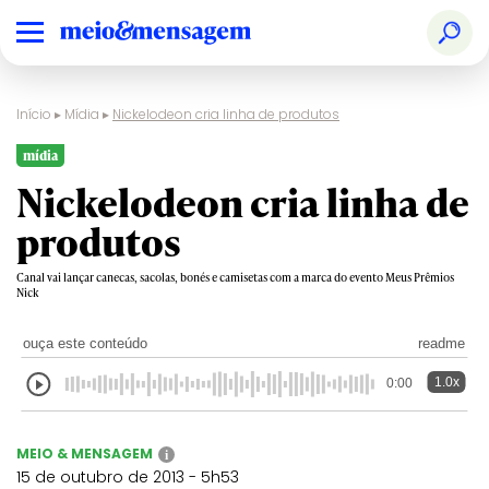
Início
▸
Mídia
▸
Nickelodeon cria linha de produtos
mídia
Nickelodeon cria linha de
produtos
Canal vai lançar canecas, sacolas, bonés e camisetas com a marca do evento Meus Prêmios
Nick
ouça este conteúdo
readme
1.0x
0:00
MEIO & MENSAGEM
i
15 de outubro de 2013 - 5h53