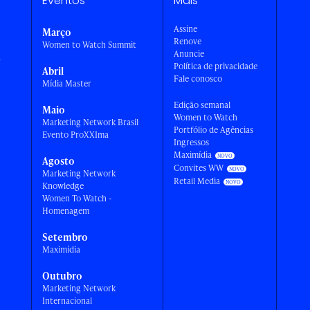
Eventos
Mais
Assine
Março
Renove
Women to Watch Summit
Anuncie
a
Política de privacidade
Abril
Fale conosco
Mídia Master
Edição semanal
Maio
Women to Watch
Marketing Network Brasil
Portfólio de Agências
Evento ProXXIma
Ingressos
Maximídia
Agosto
Convites WW
Marketing Network
Retail Media
Knowledge
Women To Watch -
Homenagem
Setembro
Maximídia
Outubro
Marketing Network
Internacional