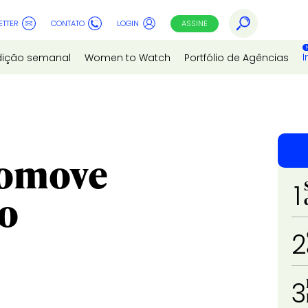
ETTER
CONTATO
LOGIN
ASSINE
I
dição semanal
Women to Watch
Portfólio de Agências
romove
1
ao
2
3