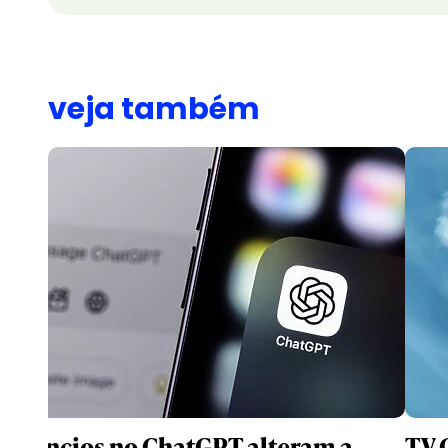
veja também
Anúncios no ChatGPT alteram a
TV 