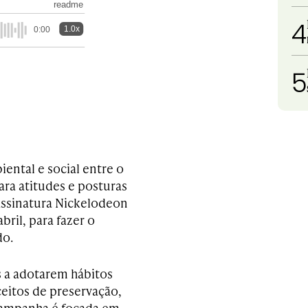
readme
4
1.0x
0:00
5
ental e social entre o
ara atitudes e posturas
assinatura Nickelodeon
bril, para fazer o
do.
as a adotarem hábitos
ceitos de preservação,
 campanha é focada em