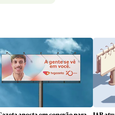
Gazeta aposta em conexão para
IAB atua