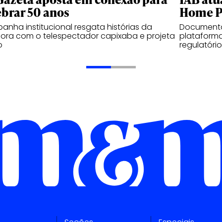
ebrar 50 anos
Home P
nha institucional resgata histórias da
Documento
ora com o telespectador capixaba e projeta
plataform
o
regulatóri