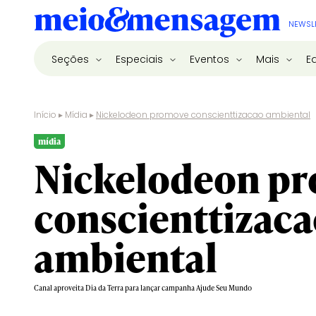
NEWSL
Seções
Especiais
Eventos
Mais
E
Início
▸
Mídia
▸
Nickelodeon promove conscienttizacao ambiental
mídia
Nickelodeon p
conscienttizac
ambiental
Canal aproveita Dia da Terra para lançar campanha Ajude Seu Mundo