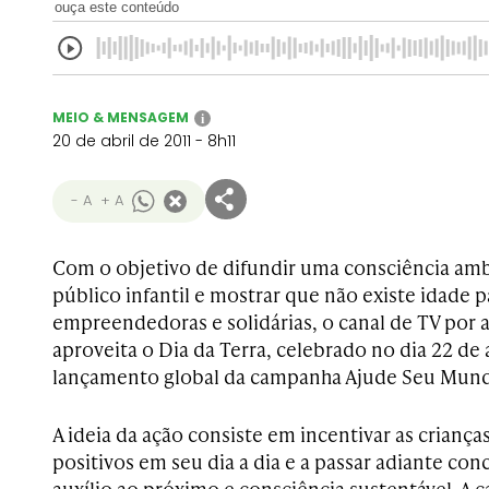
ouça este conteúdo
MEIO & MENSAGEM
i
20 de abril de 2011 - 8h11
- A
+ A
Com o objetivo de difundir uma consciência ambi
público infantil e mostrar que não existe idade p
empreendedoras e solidárias, o canal de TV por 
aproveita o Dia da Terra, celebrado no dia 22 de a
lançamento global da campanha Ajude Seu Mun
A ideia da ação consiste em incentivar as crianç
positivos em seu dia a dia e a passar adiante con
auxílio ao próximo e consciência sustentável. A