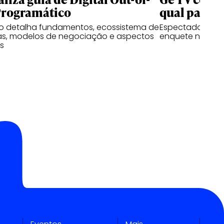
rogramático
qual partida
 detalha fundamentos, ecossistema de
Espectadores p
as, modelos de negociação e aspectos
enquete no Ins
os