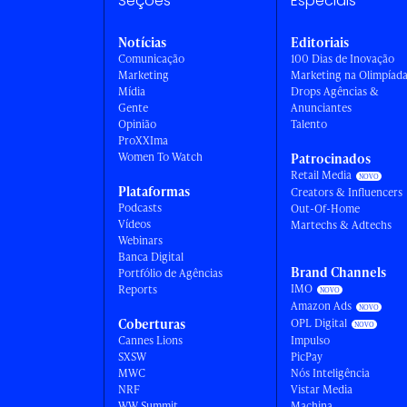
Seções
Especiais
Notícias
Editoriais
Comunicação
100 Dias de Inovação
Marketing
Marketing na Olimpíad
Mídia
Drops Agências &
Gente
Anunciantes
Opinião
Talento
ProXXIma
Women To Watch
Patrocinados
Retail Media
Plataformas
Creators & Influencers
Podcasts
Out-Of-Home
Vídeos
Martechs & Adtechs
Webinars
Banca Digital
Brand Channels
Portfólio de Agências
IMO
Reports
Amazon Ads
Coberturas
OPL Digital
Cannes Lions
Impulso
SXSW
PicPay
MWC
Nós Inteligência
NRF
Vistar Media
WW Summit
Machina