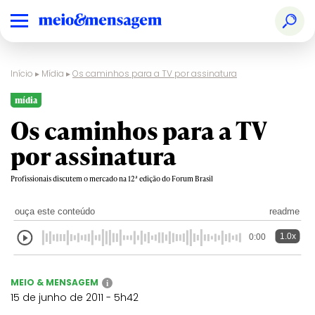
Início
▸
Mídia
▸
Os caminhos para a TV por assinatura
mídia
Os caminhos para a TV
por assinatura
Profissionais discutem o mercado na 12ª edição do Forum Brasil
ouça este conteúdo
readme
1.0x
0:00
MEIO & MENSAGEM
i
15 de junho de 2011 - 5h42