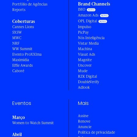
Brand Channels
Portfólio de Agências
IMO
Reports
Amazon Ads
Coberturas
OPL Digital
Cannes Lions
Impulso
SXSW
PicPay
MWC
Nós Inteligência
NRF
Vistar Media
WW Summit
Machina
Evento ProXXIma
Viasat Ads
Maximídia
Magnite
Effie Awards
Uncover
Caboré
Mude
RZK Digital
DoubleVerify
Adlook
Eventos
Mais
Assine
Março
Renove
Women to Watch Summit
Anuncie
Política de privacidade
Abril