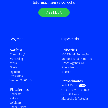
Informa, inspira e conecta.
ASSINE JÁ
Seções
Especiais
Notícias
Editoriais
Comunicação
100 Dias de Inovação
Marketing
Marketing na Olimpíada
Mídia
Drops Agências &
Gente
Anunciantes
Opinião
Talento
ProXXIma
Women To Watch
Patrocinados
Retail Media
Plataformas
Creators & Influencers
Podcasts
Out-Of-Home
Vídeos
Martechs & Adtechs
Webinars
Banca Digital