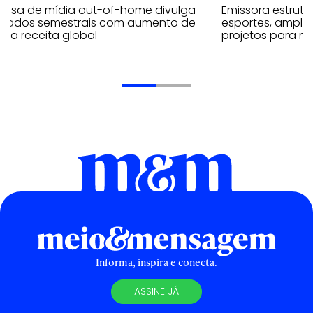
resa de mídia out-of-home divulga
Emissora estrut
ultados semestrais com aumento de
esportes, amplia
 na receita global
projetos para m
Informa, inspira e conecta.
ASSINE JÁ