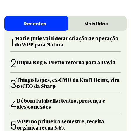
Recentes
Mais lidas
Marie Julie vai liderar criação de operação
1
do WPP para Natura
2
Dupla Rog & Pretto retorna para a David
Thiago Lopes, ex-CMO da Kraft Heinz, vira
3
coCEO da Sharp
Débora Falabella: teatro, presença e
4
(des)conexões
WPP: no primeiro semestre, receita
5
orgânica recua 5,6%