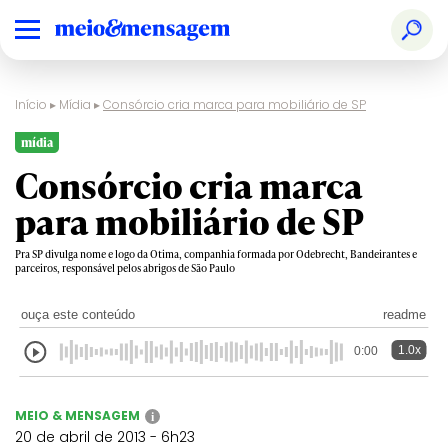
Início
▸
Mídia
▸
Consórcio cria marca para mobiliário de SP
mídia
Consórcio cria marca
para mobiliário de SP
Pra SP divulga nome e logo da Otima, companhia formada por Odebrecht, Bandeirantes e
parceiros, responsável pelos abrigos de São Paulo
ouça este conteúdo
readme
1.0x
0:00
MEIO & MENSAGEM
i
20 de abril de 2013 - 6h23