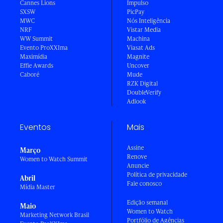
Cannes Lions
Impulso
SXSW
PicPay
MWC
Nós Inteligência
NRF
Vistar Media
WW Summit
Machina
Evento ProXXIma
Viasat Ads
Maximídia
Magnite
Effie Awards
Uncover
Caboré
Mude
RZK Digital
DoubleVerify
Adlook
Eventos
Mais
Assine
Março
Renove
Women to Watch Summit
Anuncie
Política de privacidade
Abril
Fale conosco
Mídia Master
Edição semanal
Maio
Women to Watch
Marketing Network Brasil
Portfólio de Agências